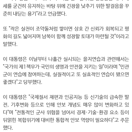
세를 굳건히 유지하는 바탕 위에 긴장을 낮추기 위한 발걸음을 꾸
준히 내딛는 용기"라고 언급했다.
또 "작은 실천이 조약돌처럼 쌓이면 상호 간 신뢰가 회복되고 평
화의 길도 넓어지며 남북이 함께 성장할 토대가 마련될 것"이라고
말했다.
이 대통령은 이날부터 나흘간 실시되는 을지연습과 관련해서는
"국가의 제1책무가 국민의 생명과 안전을 지키는 일"이라며 "민관
군이 연습에 참여하는데, 실질적이고 또 실효적인 연습이 됐으면
좋겠다"고 당부했다.
이 대통령은 "국제질서 재편과 인공지능 등 신기술의 급속한 발
전, 기후변화 등으로 인해 안보 개념도 매우 많이 변화하고 있
다"며 "전통적인 군사 위협을 넘어서 경제·기술·환경 요소 등이
뒤얽힌 복합위기에 대비한 통합적 안보 역량이 필요하다"고 주문
했다.