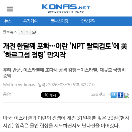
뉴스
특집기획
코나스마당
안보칼럼
안보뉴스
개전 한달째 포화…이란 'NPT 탈퇴검토'에 美
'하르그섬 점령' 만지작
후티 반군, 이스라엘에 또다시 공격 감행…이스라엘, 대규모 국방비
증액
Written by.
konas
입력 : 2026-03-30 오후 3:22:10
공유:
소셜댓글
: 0
미국·이스라엘과 이란의 전쟁이 개전 31일째를 맞은 30일(현지
시간) 양측은 물밑 협상을 시도하면서도 난타전을 이어갔다.