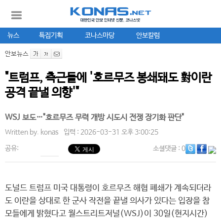
뉴스
특집기획
코나스마당
안보칼럼
안보뉴스
"트럼프, 측근들에 '호르무즈 봉쇄돼도 對이란
공격 끝낼 의향'"
WSJ 보도…"호르무즈 무력 개방 시도시 전쟁 장기화 판단"
Written by.
konas
입력 : 2026-03-31 오후 3:00:25
공유:
소셜댓글
: 0
도널드 트럼프 미국 대통령이 호르무즈 해협 폐쇄가 계속되더라
도 이란을 상대로 한 군사 작전을 끝낼 의사가 있다는 입장을 참
모들에게 밝혔다고 월스트리트저널(WSJ)이 30일(현지시간)