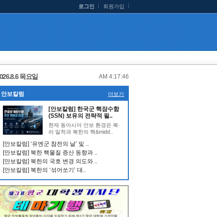
로그인
회원가입
026.8.6 목요일
AM 4:17:47
안보칼럼
더보기
[안보칼럼] 한국군 핵잠수함
(SSN) 보유의 전략적 필..
현재 동아시아 안보 환경은 북·
러 밀착과 북한의 핵&midd..
[안보칼럼] ‘유엔군 참전의 날’ 및 ..
[안보칼럼] 북한 핵물질 증산 동향과 ..
[안보칼럼] 북한의 국호 변경 의도와 ..
[안보칼럼] 북한의 ‘섞어쏘기’ 대..