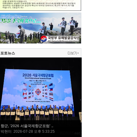
포토뉴스
향군, '2026 서울국제향군포럼' ..
박현미 2026-07-28 오후 5:33:25