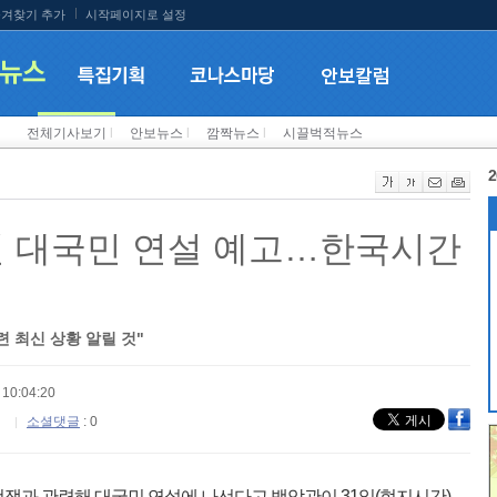
겨찾기 추가
시작페이지로 설정
전체기사보기
l
안보뉴스
l
깜짝뉴스
l
시끌벅적뉴스
2
련 대국민 연설 예고…한국시간
련 최신 상황 알릴 것"
10:04:20
소셜댓글
: 0
전쟁과 관련해 대국민 연설에 나선다고 백악관이 31일(현지시간)