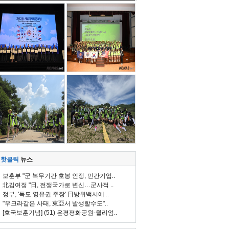
핫클릭
뉴스
보훈부 "군 복무기간 호봉 인정, 민간기업..
北김여정 "日, 전쟁국가로 변신…군사적 ..
정부, '독도 영유권 주장' 日방위백서에 ..
"우크라같은 사태, 東亞서 발생할수도"..
[호국보훈기념] (51) 은평평화공원-윌리엄..