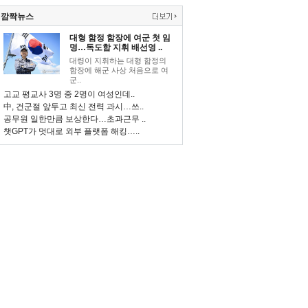
깜짝뉴스
대형 함정 함장에 여군 첫 임
명…독도함 지휘 배선영 ..
대령이 지휘하는 대형 함정의
함장에 해군 사상 처음으로 여
군..
고교 평교사 3명 중 2명이 여성인데..
中, 건군절 앞두고 최신 전력 과시…쓰..
공무원 일한만큼 보상한다…초과근무 ..
챗GPT가 멋대로 외부 플랫폼 해킹…..