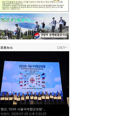
포토뉴스
향군, '2026 서울국제향군포럼' ..
박현미 2026-07-28 오후 5:33:25