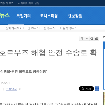
겨찾기 추가
시작페이지로 설정
전체기사보기
l
안보뉴스
l
깜짝뉴스
l
시끌벅적뉴스
2
 호르무즈 해협 안전 수송로 확
…핵심광물·원전 협력으로 공동성장"
1:20:01
소셜댓글
: 0
롱 프랑스 대통령과 정상회담을 마치고 "호르무즈 해협 내 안전한