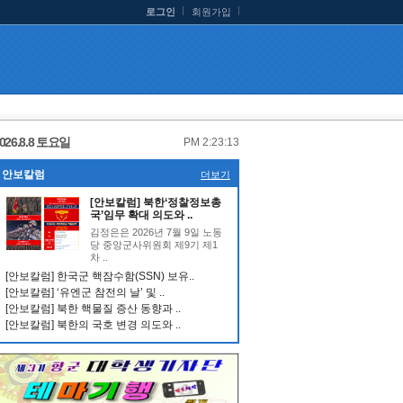
로그인
회원가입
026.8.8 토요일
PM 2:23:13
안보칼럼
더보기
[안보칼럼] 북한‘정찰정보총
국’임무 확대 의도와 ..
김정은은 2026년 7월 9일 노동
당 중앙군사위원회 제9기 제1
차 ..
[안보칼럼] 한국군 핵잠수함(SSN) 보유..
[안보칼럼] ‘유엔군 참전의 날’ 및 ..
[안보칼럼] 북한 핵물질 증산 동향과 ..
[안보칼럼] 북한의 국호 변경 의도와 ..