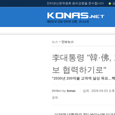
인터넷신문위원회 윤리강령을 준수합니다
즐
뉴스 >
안보뉴스
李대통령 "韓·佛,
보 협력하기로"
"2030년 200억불 교역액 달성 목표
Written by.
konas
입력 : 2026-04-03 오후 
공유:
이재명 대통령은 3일 에마뉘엘 마크