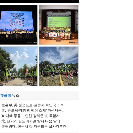
핫클릭
뉴스
보훈부, 美 전쟁포로·실종자 확인국과 M..
美, '반도체·태양광 핵심 소재' 파생제품..
'바다에 둥둥'…인천 강화군 北 목함지..
北, 단거리 탄도미사일 발사 다음 날에..
美해병대, 한국서 첫 자폭드론 실사격훈련..