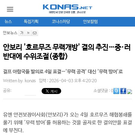
뉴스
특집기획
코나스마당
안보칼럼
안보뉴스
안보리 '호르무즈 무력개방' 결의 추진…중·러
반대에 수위조절(종합)
걸프 아랍국들 발의로 4일 표결…'무력 공격' 대신 '무력 방어'로
Written by.
konas
입력 : 2026-04-03 오후 4:20:20
공유:
소셜댓글
: 0
유엔 안전보장이사회(안보리)가 오는 4일 호르무즈 해협봉쇄를
풀기 위해 '무력 방어'를 허용하는 것을 골자로 한 결의안을 표결
에 부친다.