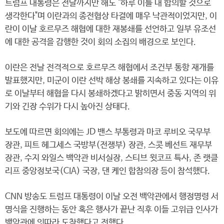
트럼프 대통령은 전날까지만 해도 "하루 이틀 내 합의할 것으로
생각한다"며 이란과의 종전협상 타결에 매우 낙관적이었지만, 이
란이 이날 호르무즈 해협에 대한 재봉쇄를 선언하고 일부 유조선
에 대한 공격을 감행한 것이 회의 소집의 배경으로 보인다.
이란은 전날 전격적으로 호르무즈 해협에서 조건부 통항 재개를
발표했지만, 미군이 이란 선박 해상 봉쇄를 지속하고 있다는 이유
로 이날부터 해협을 다시 봉쇄하겠다고 밝히면서 중동 지역의 위
기와 긴장 수위가 다시 높아진 상태다.
보도에 따르면 회의에는 JD 밴스 부통령과 마코 루비오 국무부
장관, 피트 헤그세스 국방부(전쟁부) 장관, 스콧 베선트 재무부
장관, 수지 와일스 백악관 비서실장, 스티브 윗코프 특사, 존 랫클
리프 중앙정보국(CIA) 국장, 댄 케인 합참의장 등이 참석했다.
CNN 방송도 트럼프 대통령이 이날 오전 백악관에서 행정명령 서
명식을 진행하는 동안 혹은 행사가 끝난 직후 이들 고위급 인사가
백악관에 잇따라 도착했다고 전했다.