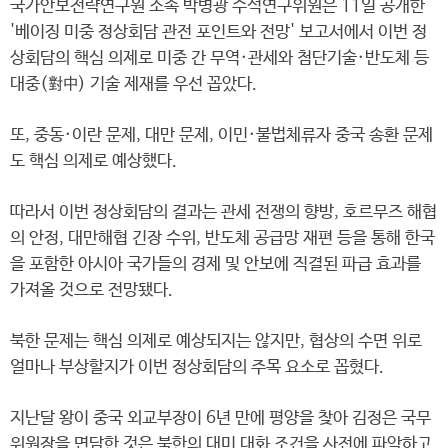
국가안보전략연구원 소속 박병광 수석연구위원은 11일 공개한
'베이징 미중 정상회담 관전 포인트와 전망' 보고서에서 이번 정
상회담의 핵심 의제로 미중 간 무역·관세와 첨단기술·반도체 등
대중(對中) 기술 제재를 우선 꼽았다.
또, 중동·이란 문제, 대만 문제, 이민·불법체류자 중국 송환 문제
도 핵심 의제로 예상했다.
따라서 이번 정상회담의 결과는 관세 전쟁의 향방, 호르무즈 해협
의 안정, 대만해협 긴장 수위, 반도체 공급망 재편 등을 통해 한국
을 포함한 아시아 국가들의 경제 및 안보에 직결된 파급 효과를
가져올 것으로 전망됐다.
북한 문제는 핵심 의제로 예상되지는 않지만, 협상의 수면 위로
얼마나 부상할지가 이번 정상회담의 주목 요소로 꼽혔다.
지난달 왕이 중국 외교부장이 6년 만에 평양을 찾아 김정은 국무
위원장을 면담한 것은 북한의 대미 대화 조건을 사전에 파악하고