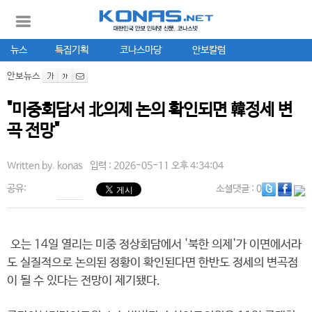
뉴스
특집기획
코나스마당
안보칼럼
안보뉴스
"미중회담서 北의제 논의 확인되면 韓정세 변
곡 전망"
Written by.
konas
입력 : 2026-05-11 오후 4:34:04
공유:
소셜댓글
: 0
오는 14일 열리는 미중 정상회담에서 '북한 의제'가 이면에서라
도 실질적으로 논의된 정황이 확인된다면 한반도 정세의 변곡점
이 될 수 있다는 전망이 제기됐다.