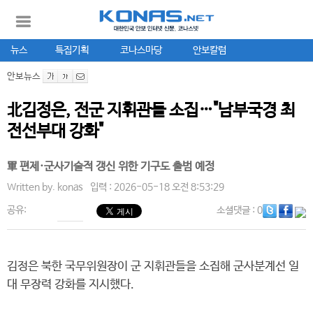
뉴스
특집기획
코나스마당
안보칼럼
안보뉴스
北김정은, 전군 지휘관들 소집…"남부국경 최
전선부대 강화"
軍 편제·군사기술적 갱신 위한 기구도 출범 예정
Written by.
konas
입력 : 2026-05-18 오전 8:53:29
공유:
소셜댓글
: 0
김정은 북한 국무위원장이 군 지휘관들을 소집해 군사분계선 일
대 무장력 강화를 지시했다.