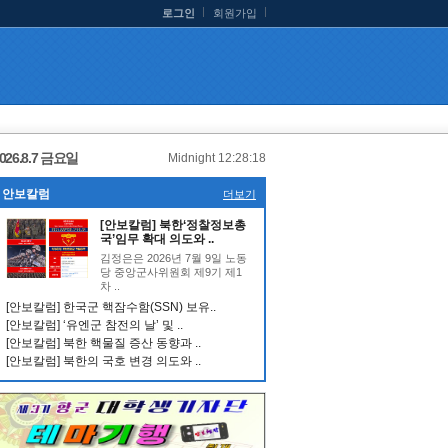
로그인
회원가입
026.8.7 금요일
Midnight 12:28:18
안보칼럼
더보기
[안보칼럼] 북한‘정찰정보총
국’임무 확대 의도와 ..
김정은은 2026년 7월 9일 노동
당 중앙군사위원회 제9기 제1
차 ..
[안보칼럼] 한국군 핵잠수함(SSN) 보유..
[안보칼럼] ‘유엔군 참전의 날’ 및 ..
[안보칼럼] 북한 핵물질 증산 동향과 ..
[안보칼럼] 북한의 국호 변경 의도와 ..