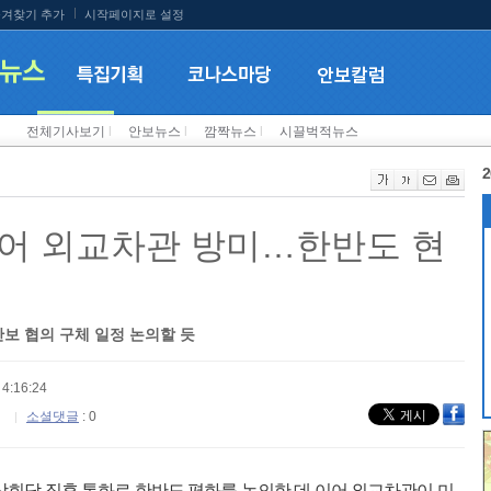
겨찾기 추가
시작페이지로 설정
전체기사보기
l
안보뉴스
l
깜짝뉴스
l
시끌벅적뉴스
2
어 외교차관 방미…한반도 현
안보 협의 구체 일정 논의할 듯
4:16:24
소셜댓글
: 0
상회담 직후 통화로 한반도 평화를 논의한 데 이어 외교차관이 미