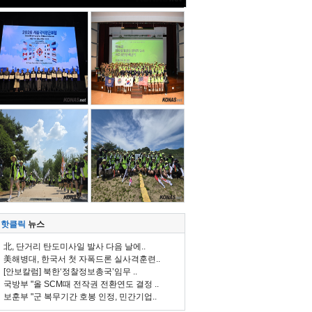
핫클릭
뉴스
北, 단거리 탄도미사일 발사 다음 날에..
美해병대, 한국서 첫 자폭드론 실사격훈련..
[안보칼럼] 북한‘정찰정보총국’임무 ..
국방부 "올 SCM때 전작권 전환연도 결정 ..
보훈부 "군 복무기간 호봉 인정, 민간기업..