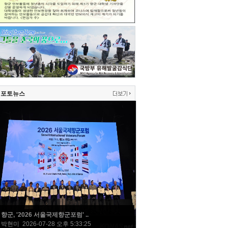
포토뉴스
향군, '2026 서울국제향군포럼' ..
박현미 2026-07-28 오후 5:33:25