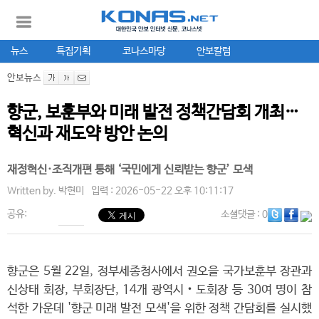
뉴스
특집기획
코나스마당
안보칼럼
안보뉴스
향군, 보훈부와 미래 발전 정책간담회 개최…
혁신과 재도약 방안 논의
재정혁신·조직개편 통해 ‘국민에게 신뢰받는 향군’ 모색
Written by.
박현미
입력 : 2026-05-22 오후 10:11:17
공유:
소셜댓글
: 0
향군은 5월 22일, 정부세종청사에서 권오을 국가보훈부 장관과
신상태 회장, 부회장단, 14개 광역시‧도회장 등 30여 명이 참
석한 가운데 '향군 미래 발전 모색'을 위한 정책 간담회를 실시했