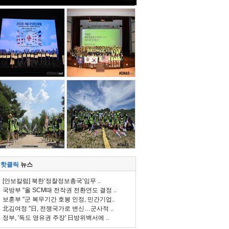
핫클릭
뉴스
[안보칼럼] 북한‘정찰정보총국’임무 ..
국방부 "올 SCM때 전작권 전환연도 결정 ..
보훈부 "군 복무기간 호봉 인정, 민간기업..
北김여정 "日, 전쟁국가로 변신…군사적 ..
정부, '독도 영유권 주장' 日방위백서에 ..