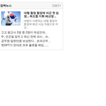
깜짝뉴스
대형 함정 함장에 여군 첫 임
명…독도함 지휘 배선영 ..
대령이 지휘하는 대형 함정의
함장에 해군 사상 처음으로 여
군..
고교 평교사 3명 중 2명이 여성인데..
中, 건군절 앞두고 최신 전력 과시…쓰..
공무원 일한만큼 보상한다…초과근무 ..
챗GPT가 멋대로 외부 플랫폼 해킹…..