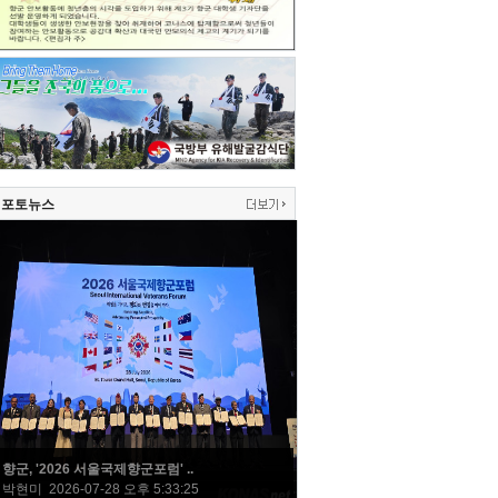
포토뉴스
향군, '2026 서울국제향군포럼' ..
박현미 2026-07-28 오후 5:33:25