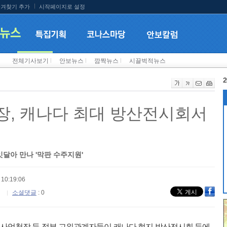
겨찾기 추가
시작페이지로 설정
전체기사보기
l
안보뉴스
l
깜짝뉴스
l
시끌벅적뉴스
2
, 캐나다 최대 방산전시회서
잇달아 만나 '막판 수주지원'
10:19:06
소셜댓글
: 0
사업청장 등 정부 고위관계자들이 캐나다 현지 방산전시회 등에