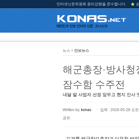
인터넷신문위원회 윤리강령을 준수합니다
즐
뉴스 >
안보뉴스
해군총장·방사청장
잠수함 수주전
내달 말 사업자 선정 앞두고 현지 인사 
Written by.
konas
입력 : 2026-05-28 오전 
공유:
김경률 해군참모총장과 이용철 방위