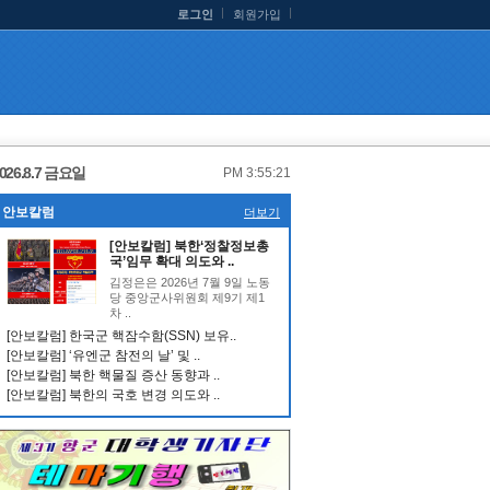
로그인
회원가입
026.8.7 금요일
PM 3:55:22
안보칼럼
더보기
[안보칼럼] 북한‘정찰정보총
국’임무 확대 의도와 ..
김정은은 2026년 7월 9일 노동
당 중앙군사위원회 제9기 제1
차 ..
[안보칼럼] 한국군 핵잠수함(SSN) 보유..
[안보칼럼] ‘유엔군 참전의 날’ 및 ..
[안보칼럼] 북한 핵물질 증산 동향과 ..
[안보칼럼] 북한의 국호 변경 의도와 ..