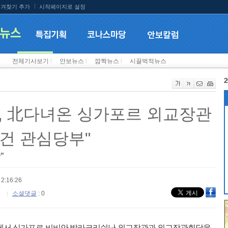
겨찾기 추가
시작페이지로 설정
전체기사보기
l
안보뉴스
l
깜짝뉴스
l
시끌벅적뉴스
2
, 北다녀온 싱가포르 외교장관
건 관심당부"
"
2:16:26
소셜댓글
: 0
청사에서 싱가포르 비비안 발라크리쉬난 외교장관과 외교장관회담을