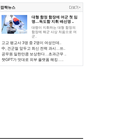
깜짝뉴스
대형 함정 함장에 여군 첫 임
명…독도함 지휘 배선영 ..
대령이 지휘하는 대형 함정의
함장에 해군 사상 처음으로 여
군..
고교 평교사 3명 중 2명이 여성인데..
中, 건군절 앞두고 최신 전력 과시…쓰..
공무원 일한만큼 보상한다…초과근무 ..
챗GPT가 멋대로 외부 플랫폼 해킹…..