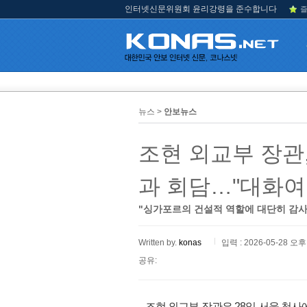
인터넷신문위원회 윤리강령을 준수합니다
즐
뉴스 >
안보뉴스
조현 외교부 장관
과 회담…"대화여
"싱가포르의 건설적 역할에 대단히 감사
Written by.
konas
입력 : 2026-05-28 오후 
공유:
조현 외교부 장관은 28일 서울 