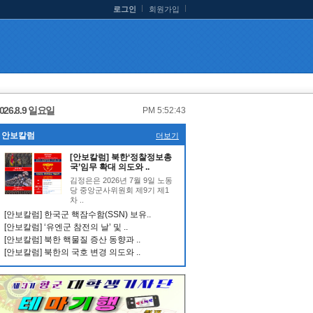
로그인
회원가입
026.8.9 일요일
PM 5:52:43
안보칼럼
더보기
[안보칼럼] 북한‘정찰정보총
국’임무 확대 의도와 ..
김정은은 2026년 7월 9일 노동
당 중앙군사위원회 제9기 제1
차 ..
[안보칼럼] 한국군 핵잠수함(SSN) 보유..
[안보칼럼] ‘유엔군 참전의 날’ 및 ..
[안보칼럼] 북한 핵물질 증산 동향과 ..
[안보칼럼] 북한의 국호 변경 의도와 ..