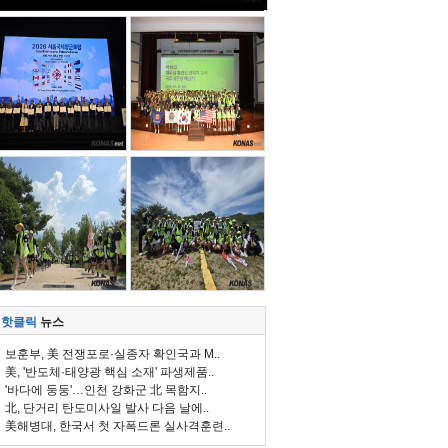
핫클릭
뉴스
보훈부, 美 전쟁포로·실종자 확인국과 M..
美, '반도체·태양광 핵심 소재' 파생제품..
'바다에 둥둥'…인천 강화군 北 목함지..
北, 단거리 탄도미사일 발사 다음 날에..
美해병대, 한국서 첫 자폭드론 실사격훈련..