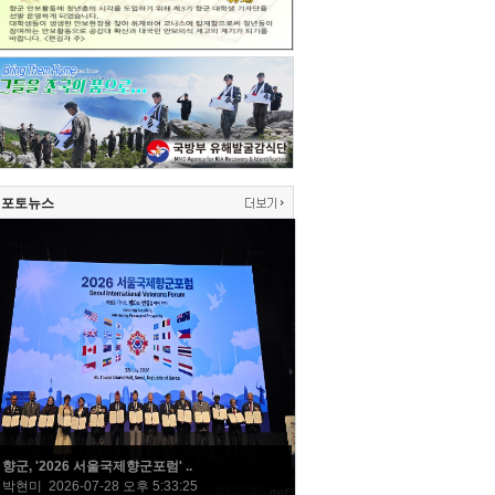
포토뉴스
향군, '2026 서울국제향군포럼' ..
박현미 2026-07-28 오후 5:33:25