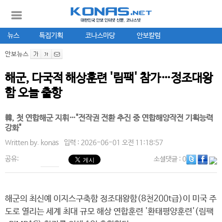
뉴스
특집기획
코나스마당
안보칼럼
안보뉴스
해군, 다국적 해상훈련 '림팩' 참가…정조대왕
함 오늘 출항
韓, 첫 연합해군 지휘…"전작권 전환 추진 중 연합해양작전 기획능력
강화"
Written by.
konas
입력 : 2026-06-01 오전 11:18:57
공유:
소셜댓글
: 0
해군의 최신예 이지스구축함 정조대왕함(8천200t급)이 미국 주
도로 열리는 세계 최대 규모 해상 연합훈련 '환태평양훈련'(림팩