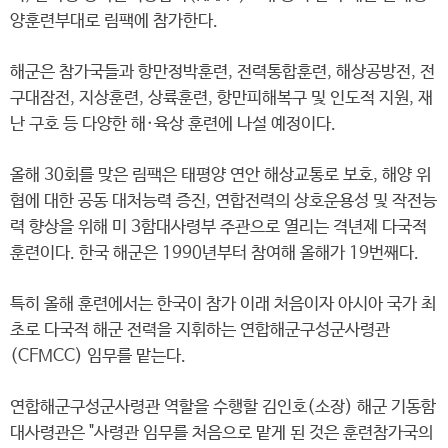
양훈련부대로 림팩에 참가한다.
해군은 참가국들과 항만정박훈련, 전력통합훈련, 해상공방전, 전
구대잠전, 지상훈련, 상륙훈련, 항만피해복구 및 인도적 지원, 재
난 구호 등 다양한 해·육상 훈련에 나설 예정이다.
올해 30회를 맞은 림팩은 태평양 연안 해상교통로 보호, 해양 위
협에 대한 공동 대처능력 증진, 연합전력의 상호운용성 및 작전능
력 향상을 위해 미 3함대사령부 주관으로 열리는 격년제 다국적
훈련이다. 한국 해군은 1990년부터 참여해 올해가 19번째다.
특히 올해 훈련에서는 한국이 참가 이래 처음이자 아시아 국가 최
초로 다국적 해군 전력을 지휘하는 연합해군구성군사령관
(CFMCC) 임무를 맡는다.
연합해군구성군사령관 역할을 수행할 김인호(소장) 해군 기동함
대사령관은 "사령관 임무를 처음으로 맡게 된 것은 훈련참가국의