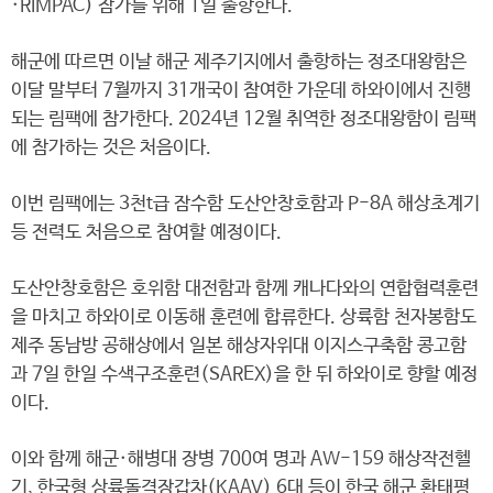
·RIMPAC) 참가를 위해 1일 출항한다.
해군에 따르면 이날 해군 제주기지에서 출항하는 정조대왕함은
이달 말부터 7월까지 31개국이 참여한 가운데 하와이에서 진행
되는 림팩에 참가한다. 2024년 12월 취역한 정조대왕함이 림팩
에 참가하는 것은 처음이다.
이번 림팩에는 3천t급 잠수함 도산안창호함과 P-8A 해상초계기
등 전력도 처음으로 참여할 예정이다.
도산안창호함은 호위함 대전함과 함께 캐나다와의 연합협력훈련
을 마치고 하와이로 이동해 훈련에 합류한다. 상륙함 천자봉함도
제주 동남방 공해상에서 일본 해상자위대 이지스구축함 콩고함
과 7일 한일 수색구조훈련(SAREX)을 한 뒤 하와이로 향할 예정
이다.
이와 함께 해군·해병대 장병 700여 명과 AW-159 해상작전헬
기, 한국형 상륙돌격장갑차(KAAV) 6대 등이 한국 해군 환태평