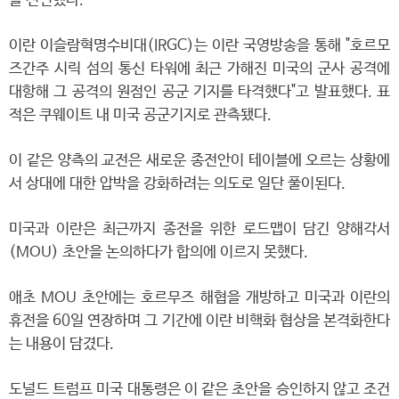
을 선언했다.
이란 이슬람혁명수비대(IRGC)는 이란 국영방송을 통해 "호르모
즈간주 시릭 섬의 통신 타워에 최근 가해진 미국의 군사 공격에
대항해 그 공격의 원점인 공군 기지를 타격했다"고 발표했다. 표
적은 쿠웨이트 내 미국 공군기지로 관측됐다.
이 같은 양측의 교전은 새로운 종전안이 테이블에 오르는 상황에
서 상대에 대한 압박을 강화하려는 의도로 일단 풀이된다.
미국과 이란은 최근까지 종전을 위한 로드맵이 담긴 양해각서
(MOU) 초안을 논의하다가 합의에 이르지 못했다.
애초 MOU 초안에는 호르무즈 해협을 개방하고 미국과 이란의
휴전을 60일 연장하며 그 기간에 이란 비핵화 협상을 본격화한다
는 내용이 담겼다.
도널드 트럼프 미국 대통령은 이 같은 초안을 승인하지 않고 조건