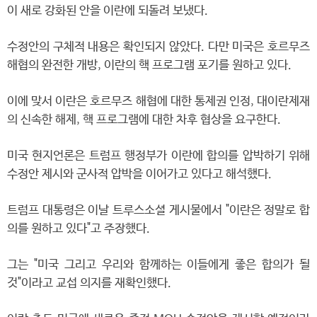
이 새로 강화된 안을 이란에 되돌려 보냈다.
수정안의 구체적 내용은 확인되지 않았다. 다만 미국은 호르무즈
해협의 완전한 개방, 이란의 핵 프로그램 포기를 원하고 있다.
이에 맞서 이란은 호르무즈 해협에 대한 통제권 인정, 대이란제재
의 신속한 해제, 핵 프로그램에 대한 차후 협상을 요구한다.
미국 현지언론은 트럼프 행정부가 이란에 합의를 압박하기 위해
수정안 제시와 군사적 압박을 이어가고 있다고 해석했다.
트럼프 대통령은 이날 트루스소셜 게시물에서 "이란은 정말로 합
의를 원하고 있다"고 주장했다.
그는 "미국 그리고 우리와 함께하는 이들에게 좋은 합의가 될
것"이라고 교섭 의지를 재확인했다.