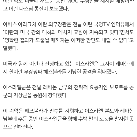
이란 측도 미국에 새로운 종전 MOU 수정안을 제시할 예정이라
고 이란 타스님 통신이 보도했다.
아바스 아라그치 이란 외무장관은 전날 이란 국영TV 인터뷰에서
"이란과 미국 간의 대화와 메시지 교환이 지속되고 있다"면서도
"명확한 결과가 도출될 때까지는 어떠한 판단도 내릴 수 없다"고
말했다.
미국과 함께 이란과 전쟁하고 있는 이스라엘은 그사이 레바논에
서 친이란 무장정파 헤즈볼라를 겨냥한 공격을 확대했다.
이스라엘군은 전날 레바논 남부의 전략적 요충지인 보포르를 공
군과 지상군을 동원해 장악했다.
이 지역은 헤즈볼라가 전투를 지휘하고 이스라엘 본토와 레바논
남부에 주둔 중인 이스라엘군을 향해 수백 발의 로켓을 발사한 곳
으로 전해진다.