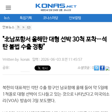
뉴스
특집기획
코나스마당
안보칼럼
안보뉴스
"北남포항서 올해만 대형 선박 30척 포착…석
탄 불법 수출 정황"
Written by.
konas
입력 : 2026-06-03 오전 11:45:57
공유:
소셜댓글
: 0
북한의 대표적인 석탄 수출 항구인 남포항에 올해 들어 약 5일에
1척꼴로 대형 선박이 드나들고 있는 것으로 나타났다고 미국의소
리(VOA) 방송이 3일 보도했다.