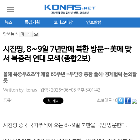
뉴스
특집기획
코나스마당
안보칼럼
안보뉴스
시진핑, 8∼9일 7년만에 북한 방문…美에 맞
서 북중러 연대 모색(종합2보)
올해 북중우호조약 체결 65주년…두만강 통한 출해·경제협력 논의할
듯
Written by.
konas
입력 : 2026-06-05 오후 5:01:42
공유:
소셜댓글
: 0
시진핑 중국 국가주석이 오는 8∼9일 북한을 국빈 방문한다.