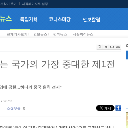
겨찾기 추가
시작페이지로 설정
전체기사보기
l
안보뉴스
l
깜짝뉴스
l
시끌벅적뉴스
2
는 국가의 가장 중대한 제1전
영에 공헌…하나의 중국 원칙 견지"
7:28:53
소셜댓글
: 0
관계를 "국가의 가장 중대한 제1 전략 사업"으로 규정하고 '하나