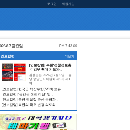
로그인
회원가입
026.8.7 금요일
PM 7:43:09
안보칼럼
더보기
[안보칼럼] 북한‘정찰정보총
국’임무 확대 의도와 ..
김정은은 2026년 7월 9일 노동
당 중앙군사위원회 제9기 제1
차 ..
[안보칼럼] 한국군 핵잠수함(SSN) 보유..
[안보칼럼] ‘유엔군 참전의 날’ 및 ..
[안보칼럼] 북한 핵물질 증산 동향과 ..
[안보칼럼] 북한의 국호 변경 의도와 ..