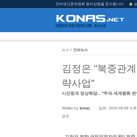
인터넷신문위원회 윤리강령을 준수합니다
즐
뉴스 >
안보뉴스
김정은 "북중관계
략사업"
시진핑과 정상회담…"中과 세계평화 번
Written by.
konas
입력 : 2026-06-08 오후 
공유:
김정은 북한 국무위원장은 8일 북중 