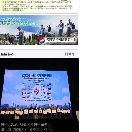
포토뉴스
향군, '2026 서울국제향군포럼' ..
박현미 2026-07-28 오후 5:33:25