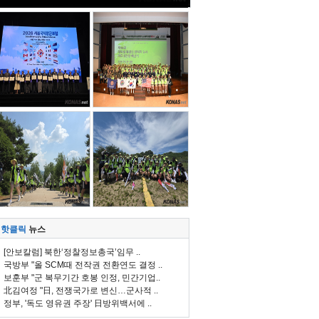
핫클릭
뉴스
[안보칼럼] 북한‘정찰정보총국’임무 ..
국방부 "올 SCM때 전작권 전환연도 결정 ..
보훈부 "군 복무기간 호봉 인정, 민간기업..
北김여정 "日, 전쟁국가로 변신…군사적 ..
정부, '독도 영유권 주장' 日방위백서에 ..