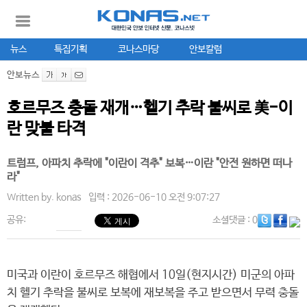
뉴스
특집기획
코나스마당
안보칼럼
안보뉴스
호르무즈 충돌 재개…헬기 추락 불씨로 美-이
란 맞불 타격
트럼프, 아파치 추락에 "이란이 격추" 보복…이란 "안전 원하면 떠나
라"
Written by.
konas
입력 : 2026-06-10 오전 9:07:27
공유:
소셜댓글
: 0
미국과 이란이 호르무즈 해협에서 10일(현지시간) 미군의 아파
치 헬기 추락을 불씨로 보복에 재보복을 주고 받으면서 무력 충돌