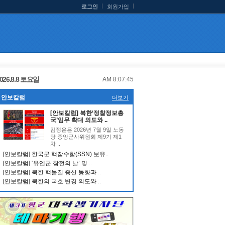
로그인
회원가입
026.8.8 토요일
AM 8:07:45
안보칼럼
더보기
[안보칼럼] 북한‘정찰정보총
국’임무 확대 의도와 ..
김정은은 2026년 7월 9일 노동
당 중앙군사위원회 제9기 제1
차 ..
[안보칼럼] 한국군 핵잠수함(SSN) 보유..
[안보칼럼] ‘유엔군 참전의 날’ 및 ..
[안보칼럼] 북한 핵물질 증산 동향과 ..
[안보칼럼] 북한의 국호 변경 의도와 ..