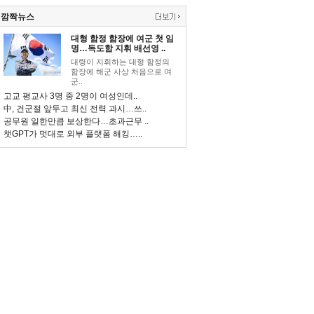
깜짝뉴스
대형 함정 함장에 여군 첫 임
명…독도함 지휘 배선영 ..
대령이 지휘하는 대형 함정의
함장에 해군 사상 처음으로 여
군..
고교 평교사 3명 중 2명이 여성인데..
中, 건군절 앞두고 최신 전력 과시…쓰..
공무원 일한만큼 보상한다…초과근무 ..
챗GPT가 멋대로 외부 플랫폼 해킹…..