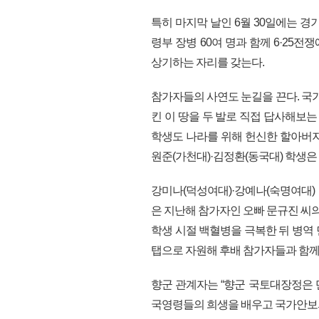
특히 마지막 날인 6월 30일에는 
령부 장병 60여 명과 함께 6·2
상기하는 자리를 갖는다.
참가자들의 사연도 눈길을 끈다. 국
킨 이 땅을 두 발로 직접 답사해보는
학생도 나라를 위해 헌신한 할아버지
원준(가천대)·김정환(동국대) 학생은
강미나(덕성여대)·강예나(숙명여대)
은 지난해 참가자인 오빠 문규진 씨의
학생 시절 백혈병을 극복한 뒤 병역
탭으로 자원해 후배 참가자들과 함께
향군 관계자는 “향군 국토대장정은
국영령들의 희생을 배우고 국가안보