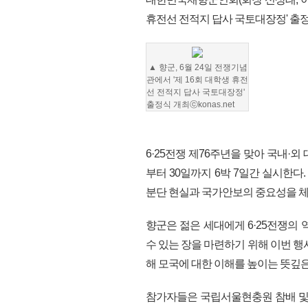
휴전선 전적지 답사 국토대장정' 출
▲ 향군,
6월 24일 전쟁기념
관에서 '제 16회 대학생 휴전
선 전적지 답사 국토대장정'
출정식 개최
ⓒkonas.net
6·25전쟁 제76주년을 맞아 국내·외
부터 30일까지 6박 7일간 실시한다
분단 현실과 국가안보의 중요성을 체
향군은 젊은 세대에게 6·25전쟁의
수 있는 장을 마련하기 위해 이번 행
해 모국에 대한 이해를 높이는 뜻깊은
참가자들은 국립서울현충원 참배 및 