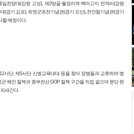
 통일전망대(강원 고성), 제2땅굴·월정리역·백마고지 전적비(강원
망대(경기 김포), 유엔군초전기념관(경기 오산), 천안함기념관(경기
사할 예정이다.
12사단, 제5사단 신병교육대대 등을 찾아 장병들과 교류하며 병
군 해안 철책과 중부전선 GOP 철책 구간을 직접 걸으며 분단 현
 되새긴다.