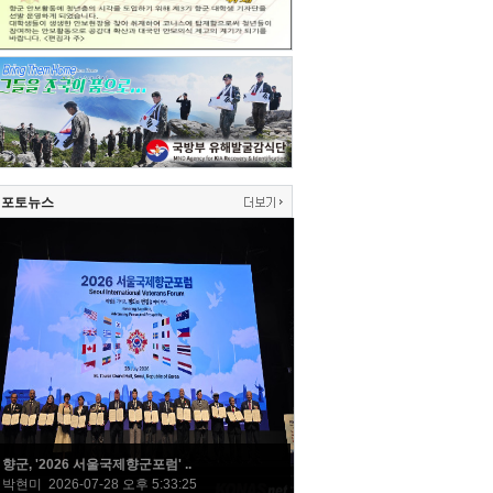
포토뉴스
향군, '2026 서울국제향군포럼' ..
박현미 2026-07-28 오후 5:33:25