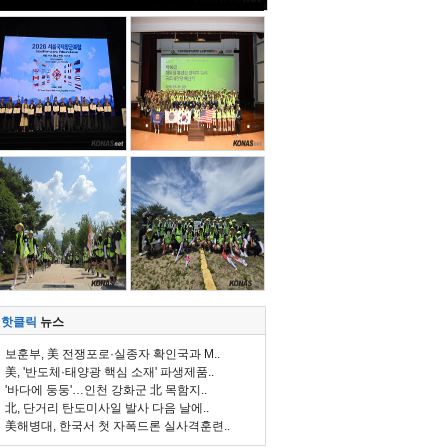
핫클릭
뉴스
보훈부, 美 전쟁포로·실종자 확인국과 M..
美, '반도체·태양광 핵심 소재' 파생제품..
'바다에 둥둥'…인천 강화군 北 목함지..
北, 단거리 탄도미사일 발사 다음 날에..
美해병대, 한국서 첫 자폭드론 실사격훈련..