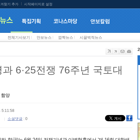
겨찾기 추가
시작페이지로 설정
전체기사보기
l
안보뉴스
l
깜짝뉴스
l
시끌벅적뉴스
2
명과 6·25전쟁 76주년 국토대
 함양
 5:11:58
소셜댓글
: 0
 향군)는 6월 24일 전쟁기념관 이병형홀에서 '제 16회 대학생