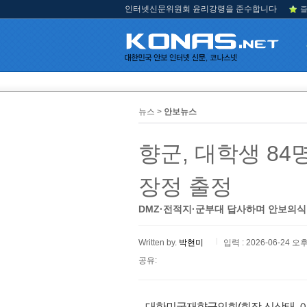
인터넷신문위원회 윤리강령을 준수합니다
즐
뉴스 >
안보뉴스
향군, 대학생 84
장정 출정
DMZ·전적지·군부대 답사하며 안보의식
Written by.
박현미
입력 : 2026-06-24 오후
공유:
대한민국재향군인회(회장 신상태, 이하