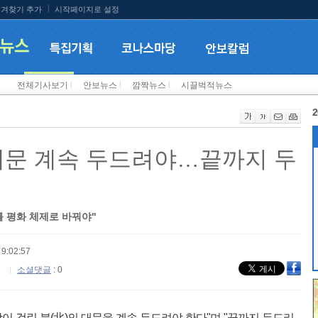
겨찾기 추가
시작페이지로 설정
전체기사보기
l
안보뉴스
l
깜짝뉴스
l
시끌벅적뉴스
2
대문 계속 두드려야…끝까지 두
를 평화 체제로 바꿔야"
9:02:57
소셜댓글
: 0
이 걸린 북(北)의 대문을 계속 두드려야 한다"며 "끝까지 두드리