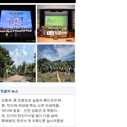
핫클릭
뉴스
보훈부, 美 전쟁포로·실종자 확인국과 M..
美, '반도체·태양광 핵심 소재' 파생제품..
'바다에 둥둥'…인천 강화군 北 목함지..
北, 단거리 탄도미사일 발사 다음 날에..
美해병대, 한국서 첫 자폭드론 실사격훈련..