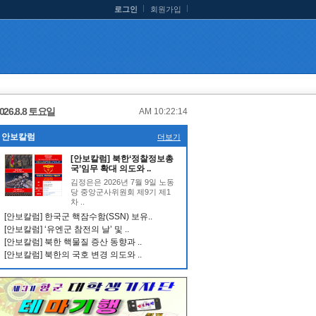
로그인
회원가입
026.8.8 토요일
AM 10:22:14
안보칼럼
더보기
[안보칼럼] 북한‘정찰정보총
국’임무 확대 의도와 ..
김정은은 2026년 7월 9일 노동
당 중앙군사위원회 제9기 제1
차 ..
[안보칼럼] 한국군 핵잠수함(SSN) 보유..
[안보칼럼] ‘유엔군 참전의 날’ 및 ..
[안보칼럼] 북한 핵물질 증산 동향과 ..
[안보칼럼] 북한의 국호 변경 의도와 ..