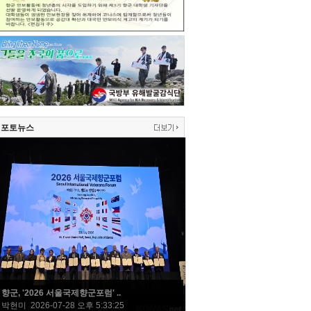
포토뉴스
향군, '2026 서울국제향군포럼' ..
박현미 2026-07-28 오후 5:33:25