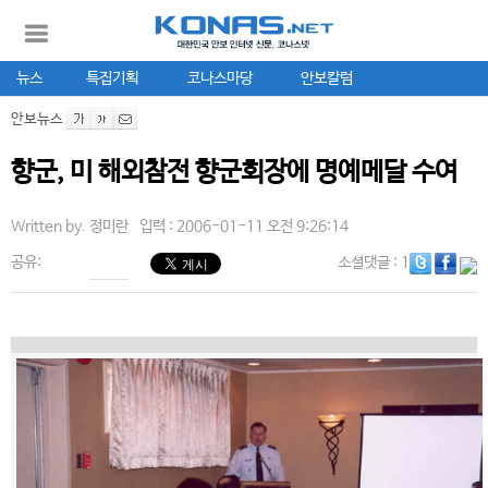
뉴스
특집기획
코나스마당
안보칼럼
안보뉴스
향군, 미 해외참전 향군회장에 명예메달 수여
Written by.
정미란
입력 : 2006-01-11 오전 9:26:14
공유:
소셜댓글
: 1