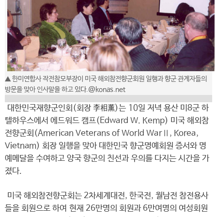
▲ 한미연합사 작전참모부장이 미국 해외참전향군회원 일행과 향군 관계자들의
방문을 맞아 인사말을 하고
있다.@konas.net
대한민국재향군인회(회장 李相薰)는 10일 저녁 용산 미8군 하
텔하우스에서 에드워드 캠프(Edward W. Kemp) 미국 해외참
전향군회(American Veterans of World WarⅡ, Korea,
Vietnam) 회장 일행을 맞아 대한민국 향군명예회원 증서와 명
예메달을 수여하고 양국 향군의 친선과 우의를 다지는 시간을 가
졌다.
미국 해외참전향군회는 2차세계대전, 한국전, 월남전 참전용사
들을 회원으로 하여 현재 26만명의 회원과 6만여명의 여성회원