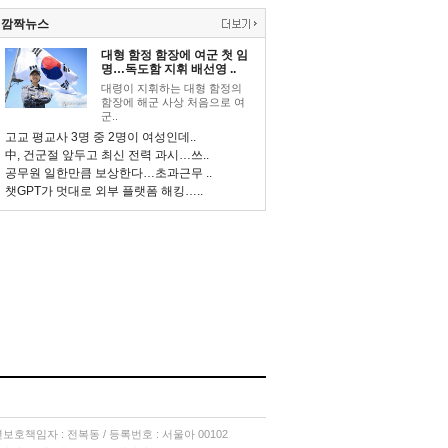
깜짝뉴스
대형 함정 함장에 여군 첫 임
명…독도함 지휘 배선영 ..
대령이 지휘하는 대형 함정의
함장에 해군 사상 처음으로 여
군..
고교 평교사 3명 중 2명이 여성인데..
中, 건군절 앞두고 최신 전력 과시…쓰..
공무원 일한만큼 보상한다…초과근무 ..
챗GPT가 멋대로 외부 플랫폼 해킹…..
소년보호책임자 : 전복동 / 등록번호 : 서울아 00102