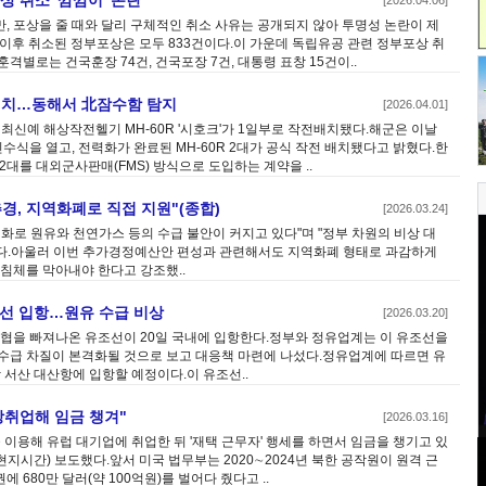
포상 취소 '깜깜이' 논란
[2026.04.06]
, 포상을 줄 때와 달리 구체적인 취소 사유는 공개되지 않아 투명성 논란이 제
립 이후 취소된 정부포상은 모두 833건이다.이 가운데 독립유공 관련 정부포상 취
훈격별로는 건국훈장 74건, 건국포장 7건, 대통령 표창 15건이..
배치…동해서 北잠수함 탐지
[2026.04.01]
최신예 해상작전헬기 MH-60R '시호크'가 1일부로 작전배치됐다.해군은 이날
인수식을 열고, 전력화가 완료된 MH-60R 2대가 공식 작전 배치됐다고 밝혔다.한
총 12대를 대외군사판매(FMS) 방식으로 도입하는 계약을 ..
, 지역화폐로 직접 지원"(종합)
[2026.03.24]
화로 원유와 천연가스 등의 수급 불안이 커지고 있다"며 "정부 차원의 비상 대
다.아울러 이번 추가경정예산안 편성과 관련해서도 지역화폐 형태로 과감하게
 침체를 막아내야 한다고 강조했..
조선 입항…원유 수급 비상
[2026.03.20]
해협을 빠져나온 유조선이 20일 국내에 입항한다.정부와 정유업계는 이 유조선을
수급 차질이 본격화될 것으로 보고 대응책 마련에 나섰다.정유업계에 따르면 유
남 서산 대산항에 입항할 예정이다.이 유조선..
장취업해 임금 챙겨"
[2026.03.16]
을 이용해 유럽 대기업에 취업한 뒤 '재택 근무자' 행세를 하면서 임금을 챙기고 있
현지시간) 보도했다.앞서 미국 법무부는 2020∼2024년 북한 공작원이 원격 근
 680만 달러(약 100억원)를 벌어다 줬다고 ..