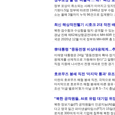
정부포상 줄 땐 '떠들썩'…'왜?' 빠진 
정부 포상이 취소되는 사례가 이어지고 있지만
기된다.5일 정부에 따르면 1948년 정부 수
소는 올해 3월까지 누적 96건으로 집계됐다. 
최신 해상작전헬기 시호크 2대 작전 
북한 잠수함과 수상함을 탐지·공격할 수 있는 
경남 진해 제62해상항공전대에서 MH-60R 
국은 2020년 12월 미국 정부와 MH-60R 
李대통령 "중동전쟁 비상대응체계…추경
이재명 대통령은 24일 "중동전쟁의 확대·장기
응체계를 선제적으로 가동해야 한다"고 말했
직접 지원에 나서면서 전쟁 여파로 인한 경기
호르무즈 봉쇄 직전 '마지막 통과' 유
이란의 호르무즈 해협 봉쇄 직전, 극적으로 
마지막으로 호르무즈 해협 봉쇄에 따른 원유 
조선 '이글 벨로어'호가 이날 오후 5∼7시 충
"북한 공작원들, AI로 유럽 대기업 위
북한 정보기술(IT) 공작원들이 인공지능(AI)
다고 영국 일간 파이낸셜타임스(FT)가 15일(
로자로 300여개 미국 기업에 침투해 북한 정권에