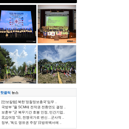
핫클릭
뉴스
[안보칼럼] 북한‘정찰정보총국’임무 ..
국방부 "올 SCM때 전작권 전환연도 결정 ..
보훈부 "군 복무기간 호봉 인정, 민간기업..
北김여정 "日, 전쟁국가로 변신…군사적 ..
정부, '독도 영유권 주장' 日방위백서에 ..