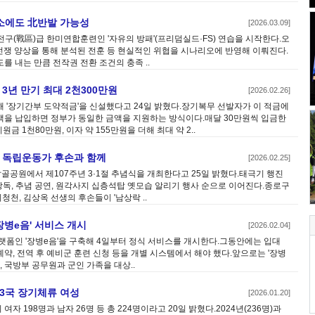
소에도 北반발 가능성
[2026.03.09]
전구(戰區)급 한미연합훈련인 '자유의 방패'(프리덤실드·FS) 연습을 시작한다.오
 전쟁 양상을 통해 분석된 전훈 등 현실적인 위협을 시나리오에 반영해 이뤄진다.
 내는 만큼 전작권 전환 조건의 충족 ..
년 만기 최대 2천300만원
[2026.02.26]
 '장기간부 도약적금'을 신설했다고 24일 밝혔다.장기복무 선발자가 이 적금에
금액을 납입하면 정부가 동일한 금액을 지원하는 방식이다.매달 30만원씩 입금한
금 1천80만원, 이자 약 155만원을 더해 최대 약 2..
, 독립운동가 후손과 함께
[2026.02.25]
 탑골공원에서 제107주년 3·1절 추념식을 개최한다고 25일 밝혔다.태극기 행진
낭독, 추념 공연, 원각사지 십층석탑 옛모습 알리기 행사 순으로 이어진다.종로구
청천, 김상옥 선생의 후손들이 '남상락 ..
병e음' 서비스 개시
[2026.02.04]
랫폼인 '장병e음'을 구축해 4일부터 정식 서비스를 개시한다.그동안에는 입대
예약, 전역 후 예비군 훈련 신청 등을 개별 시스템에서 해야 했다.앞으로는 '장병
, 국방부 공무원과 군인 가족을 대상..
제3국 장기체류 여성
[2026.01.20]
 198명과 남자 26명 등 총 224명이라고 20일 밝혔다.2024년(236명)과