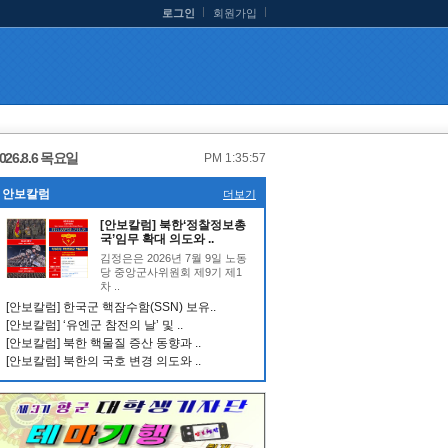
로그인
회원가입
026.8.6 목요일
PM 1:35:58
안보칼럼
더보기
[안보칼럼] 북한‘정찰정보총
국’임무 확대 의도와 ..
김정은은 2026년 7월 9일 노동
당 중앙군사위원회 제9기 제1
차 ..
[안보칼럼] 한국군 핵잠수함(SSN) 보유..
[안보칼럼] ‘유엔군 참전의 날’ 및 ..
[안보칼럼] 북한 핵물질 증산 동향과 ..
[안보칼럼] 북한의 국호 변경 의도와 ..