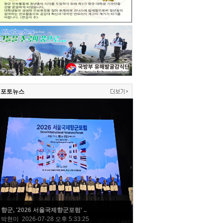
포토뉴스
향군, '2026 서울국제향군포럼' ..
박현미 2026-07-28 오후 5:33:25