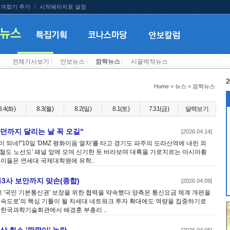
겨찾기 추가
시작페이지로 설정
전체기사보기
l
안보뉴스
l
깜짝뉴스
l
시끌벅적뉴스
2
Home > 뉴스 > 깜짝뉴스
8.4(화)
8.3(월)
8.2(일)
8.1(토)
7.31(금)
달력보기
던까지 달리는 날 꼭 오길"
[2026.04.14]
이 되네!"10일 'DMZ 평화이음 열차'를 타고 경기도 파주의 도라산역에 내린 외
단철도 노선도' 패널 앞에 모여 신기한 듯 바라보며 대륙을 가로지르는 아시아횡
.이들은 연세대 국제대학원에 유학..
3사 보안까지 맞손(종합)
[2026.04.09]
고 '국민 기본통신권' 보장을 위한 협력을 약속했다.양측은 통신요금 체계 개편을
 고속도로'의 핵심 기틀이 될 차세대 네트워크 투자 확대에도 역량을 집중하기로
 한국과학기술회관에서 배경훈 부총리 ..