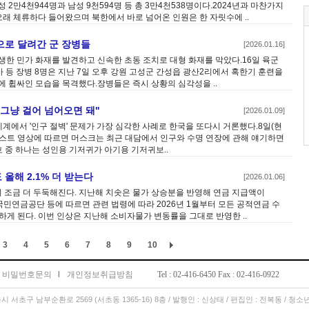
2만4천944명과 남성 9천594명 등 총 3만4천538명이다.2024년과 마찬가지
오래 체류하다 들어왔으며 북한에서 바로 넘어온 인원은 한 자릿수에 ..
으로 달려간 군 장병들
[2026.01.16]
생한 민가 화재를 발견하고 신속한 초동 조치로 대형 화재를 막았다.16일 육군
 등 장병 8명은 지난 7일 오후 강원 고성군 간성읍 광산2리에서 혹한기 훈련을
에 휩싸인 모습을 목격했다.장병들은 즉시 상황의 심각성을 ..
그냥 걸어 넘어오면 돼"
[2026.01.09]
세계에서 '인구 절벽' 문제가 가장 심각한 사례로 한국을 또다시 거론했다.8일(현
스트 영상에 따르면 머스크는 최근 대담에서 인구와 수명 연장에 관해 얘기하면
호 중 하나는 성인용 기저귀가 아기용 기저귀보..
올해 2.1% 더 받는다
[2026.01.06]
조금 더 두둑해진다. 지난해 치솟은 물가 상승분을 반영해 연금 지급액이
국민연금공단 등에 따르면 관련 법령에 따라 2026년 1월부터 모든 공적연금 수
하게 된다. 이번 인상은 지난해 소비자물가 변동률을 그대로 반영한 ..
3
4
5
6
7
8
9
10
비밀번호문의
l
개인정보취급방침
Tel : 02-416-6450 Fax : 02-416-0922
서울시 서초구 남부순환로 2569 (서초동 1365-16) 8층 / 발행인 : 신상태 / 편집인 : 전복동 / 청