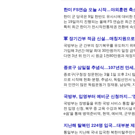
한미 FS연습 오늘 시작…야외훈련 축
한미 군 당국은 9일 한반도 유사시에 대비한 
는 19일까지 진행되는 올해 FS 연습은 최근
특히 최근 한미가 전시작전통제권 전환에 속도를
軍 장기간부 적금 신설…매칭지원으로 3
국방부는 군 간부의 장기복무를 유도하기 위해
가입해 3년간 매달 최대 30만원까지 일정 
다면 3년 뒤 만기 시 원금 1천80만원과 재정지원
종로구 삼일절 추념식…107년전 만세
종로구(구청장 정문헌)는 3월 1일 오후 2시
으로 시작해 헌화·분향, 추념사, 독립선언서 
와 인연이 많은 독립운동가 정재용, 남상락, 지
국방부, 입영부터 예비군 신청까지…'장
국방부는 장병들을 위한 국방 서비스 통합 플
전 입영 신청, 복무 중 교육 수강과 복지시설 
e음'을 통해 병역준비역, 현역, 예비역, 군무원
지난해 탈북민 224명 입국…대부분 
통일부는 지난해 국내 입국한 북한이탈주민이 여자