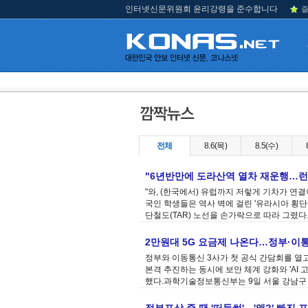
인터넷신문위원회 윤리강령을 준수합니다
즐
전체
8.6(목)
8.5(수)
"6년반만에 도라산역 열차 재운행…런
"와, (한국에서) 유럽까지 저렇게 기차가 연결
국인 학생들은 역사 벽에 걸린 '유라시아 횡
단철도(TAR) 노선을 손가락으로 따라 그렸다
2만원대 5G 요금제 나온다…정부·이통
정부와 이동통신 3사가 첫 공식 간담회를 열
본격 추진하는 동시에 보안 체계 강화와 'AI
했다.과학기술정보통신부는 9일 서울 강남구