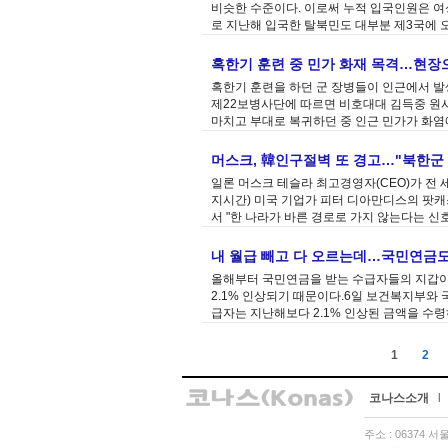
비슷한 수준이다. 이로써 누적 입국인원은 여성 
로 지난해 입국한 탈북민도 대부분 제3국에 
혹한기 훈련 중 민가 화재 목격…현장
혹한기 훈련을 하던 군 장병들이 인근에서 발
제22보병사단에 따르면 비호대대 김득중 원사
마치고 부대로 복귀하던 중 인근 민가가 화염
머스크, 韓인구절벽 또 경고…"북한군 
일론 머스크 테슬라 최고경영자(CEO)가 전 
지시간) 미국 기업가 피터 디아만디스의 팟캐
서 "한 나라가 바른 경로로 가지 않는다는 신
내 월급 빼고 다 오르는데…국민연금도 
올해부터 국민연금을 받는 수급자들의 지갑이 
2.1% 인상되기 때문이다.6일 보건복지부와 
급자는 지난해보다 2.1% 인상된 금액을 수령
1
2
코나스소개
l
주소 : 06374 