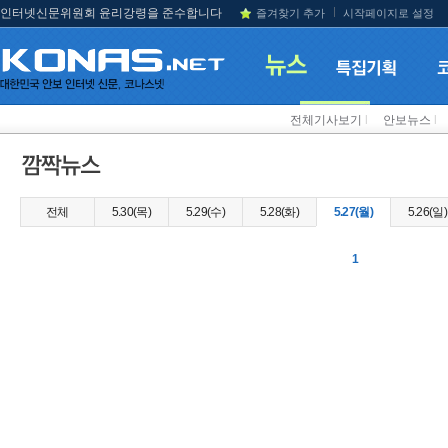
인터넷신문위원회 윤리강령을 준수합니다
즐겨찾기 추가
시작페이지로 설정
전체기사보기
l
안보뉴스
l
전체
5.30(목)
5.29(수)
5.28(화)
5.27(월)
5.26(일)
1