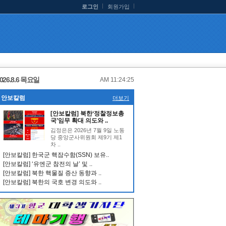
로그인
회원가입
026.8.6 목요일
AM 11:24:25
안보칼럼
더보기
[안보칼럼] 북한‘정찰정보총
국’임무 확대 의도와 ..
김정은은 2026년 7월 9일 노동
당 중앙군사위원회 제9기 제1
차 ..
[안보칼럼] 한국군 핵잠수함(SSN) 보유..
[안보칼럼] ‘유엔군 참전의 날’ 및 ..
[안보칼럼] 북한 핵물질 증산 동향과 ..
[안보칼럼] 북한의 국호 변경 의도와 ..