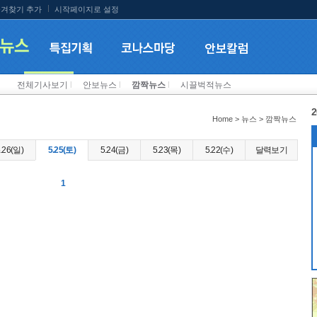
겨찾기 추가
시작페이지로 설정
전체기사보기
l
안보뉴스
l
깜짝뉴스
l
시끌벅적뉴스
2
Home > 뉴스 > 깜짝뉴스
.26(일)
5.25(토)
5.24(금)
5.23(목)
5.22(수)
달력보기
1