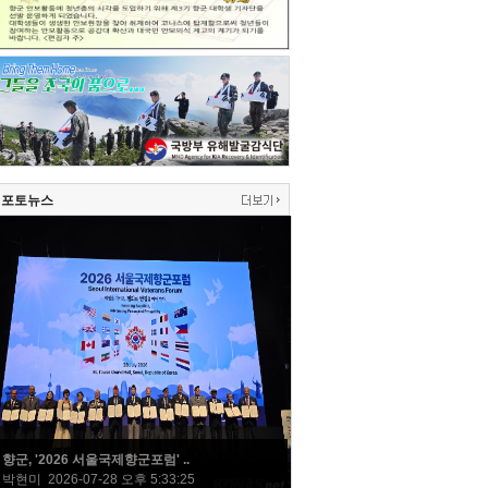
포토뉴스
향군, '2026 서울국제향군포럼' ..
박현미 2026-07-28 오후 5:33:25