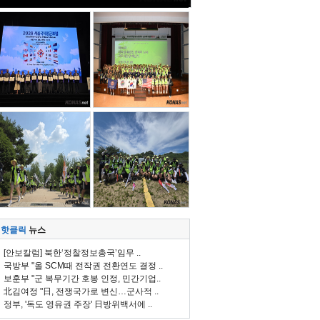
핫클릭
뉴스
[안보칼럼] 북한‘정찰정보총국’임무 ..
국방부 "올 SCM때 전작권 전환연도 결정 ..
보훈부 "군 복무기간 호봉 인정, 민간기업..
北김여정 "日, 전쟁국가로 변신…군사적 ..
정부, '독도 영유권 주장' 日방위백서에 ..