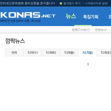
인터넷신문위원회 윤리강령을 준수합니다
즐겨찾기 추가
시작페이지로 설정
전체기사보기
l
안보뉴스
l
전체
5.20(수)
5.19(화)
5.18(월)
5.17(일)
5.16(토)
1