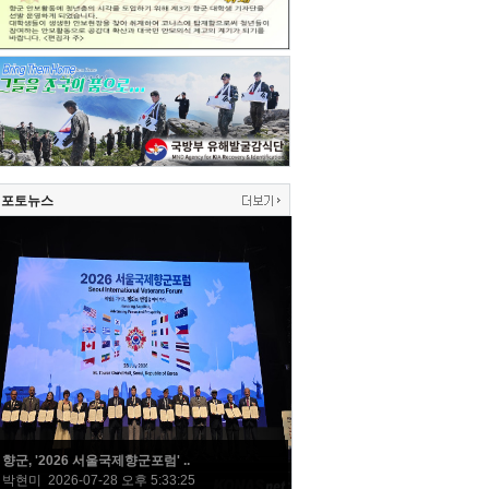
포토뉴스
향군, '2026 서울국제향군포럼' ..
박현미 2026-07-28 오후 5:33:25