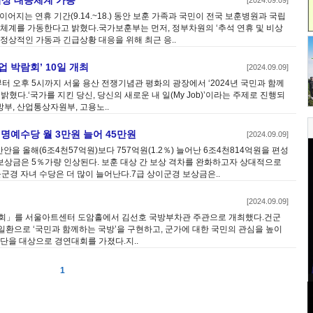
비상 대응체계 가동
[2024.09.09]
지는 연휴 기간(9.14.~18.) 동안 보훈 가족과 국민이 전국 보훈병원과 국립
 체계를 가동한다고 밝혔다.국가보훈부는 먼저, 정부차원의 ‘추석 연휴 및 비상
료의 정상적인 가동과 긴급상황 대응을 위해 최근 응..
업 박람회’ 10일 개최
[2024.09.09]
부터 오후 5시까지 서울 용산 전쟁기념관 평화의 광장에서 ‘2024년 국민과 함께
혔다.‘국가를 지킨 당신, 당신의 새로운 내 일(My Job)’이라는 주제로 진행되
부, 산업통상자원부, 고용노..
명예수당 월 3만원 늘어 45만원
[2024.09.09]
안을 올해(6조4천57억원)보다 757억원(1.2％) 늘어난 6조4천814억원을 편성
상금은 5％가량 인상된다. 보훈 대상 간 보상 격차를 완화하고자 상대적으로
몰군경 자녀 수당은 더 많이 늘어난다.7급 상이군경 보상금은..
[2024.09.09]
창대회」를 서울아트센터 도암홀에서 김선호 국방부차관 주관으로 개최했다.건군
ival’의 일환으로 ‘국민과 함께하는 국방’을 구현하고, 군가에 대한 국민의 관심을 높이
단을 대상으로 경연대회를 가졌다.지..
1