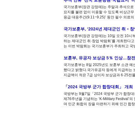
추석 연휴 ‘전국 보훈병원·국립묘지’ 
국가보훈부(장관 강정애)는 주말과 추석으로 이어
묘지를 불편 없이 이용할 수 있도록 비상근무
응급 대응주간(9.11~9.25)’ 동안 필수 의
국가보훈부, ‘2024년 제대군인 취‧창
국가보훈부(장관 강정애)는 10일 오전 10시
하는 제대군인 취·창업 박람회’를 개최한다고 밝
는 이번 박람회는 국가보훈부가 주최하고 국방
보훈부, 유공자 보상금 5％ 인상…참전
국가보훈부는 8일 2025년도 보훈부 소관 예산
했다고 밝혔다.국가유공자 등에게 지급하는 보
지급액이 적은 7급 상이자 보상금과 6·25전
「2024 국방부 군가 합창대회」 개최
국방부는 9월7일「2024 국방부 군가 합
제76주년을 기념하는 ‘K-Military Fest
며 민군 화합의 장을 마련하기 위해 민간 합창