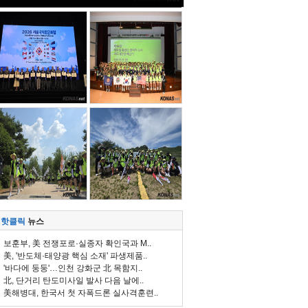
핫클릭
뉴스
보훈부, 美 전쟁포로·실종자 확인국과 M..
美, '반도체·태양광 핵심 소재' 파생제품..
'바다에 둥둥'…인천 강화군 北 목함지..
北, 단거리 탄도미사일 발사 다음 날에..
美해병대, 한국서 첫 자폭드론 실사격훈련..