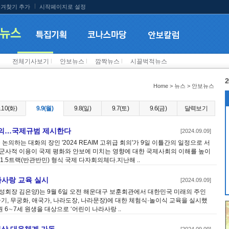
겨찾기 추가
시작페이지로 설정
전체기사보기
l
안보뉴스
l
깜짝뉴스
l
시끌벅적뉴스
2
Home > 뉴스 > 안보뉴스
.10(화)
9.9(월)
9.8(일)
9.7(토)
9.6(금)
달력보기
급회의…국제규범 제시한다
[2024.09.09]
논의하는 대화의 장인 '2024 REAIM 고위급 회의'가 9일 이틀간의 일정으로 서
의 군사적 이용이 국제 평화와 안보에 미치는 영향에 대한 국제사회의 이해를 높이
1.5트랙(반관반민) 형식 국제 다자회의체다.지난해 ..
라사랑 교육 실시
[2024.09.09]
성회장 김은양)는 9월 6일 오전 해운대구 보훈회관에서 대한민국 미래의 주인
, 무궁화, 애국가, 나라도장, 나라문장)에 대한 체험식·놀이식 교육을 실시했
6∼7세 원생을 대상으로 ‘어린이 나라사랑 ..