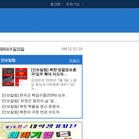
로그인
회원가입
026.8.9 일요일
AM 11:52:17
안보칼럼
더보기
[안보칼럼] 북한‘정찰정보총
국’임무 확대 의도와 ..
김정은은 2026년 7월 9일 노동
당 중앙군사위원회 제9기 제1
차 ..
[안보칼럼] 한국군 핵잠수함(SSN) 보유..
[안보칼럼] ‘유엔군 참전의 날’ 및 ..
[안보칼럼] 북한 핵물질 증산 동향과 ..
[안보칼럼] 북한의 국호 변경 의도와 ..