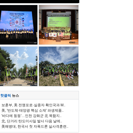
핫클릭
뉴스
보훈부, 美 전쟁포로·실종자 확인국과 M..
美, '반도체·태양광 핵심 소재' 파생제품..
'바다에 둥둥'…인천 강화군 北 목함지..
北, 단거리 탄도미사일 발사 다음 날에..
美해병대, 한국서 첫 자폭드론 실사격훈련..