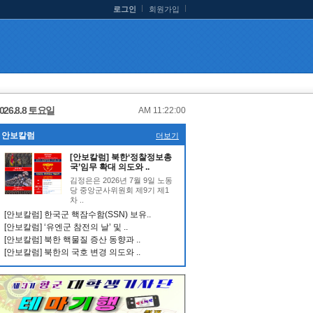
로그인
회원가입
026.8.8 토요일
AM 11:22:00
안보칼럼
더보기
[안보칼럼] 북한‘정찰정보총
국’임무 확대 의도와 ..
김정은은 2026년 7월 9일 노동
당 중앙군사위원회 제9기 제1
차 ..
[안보칼럼] 한국군 핵잠수함(SSN) 보유..
[안보칼럼] ‘유엔군 참전의 날’ 및 ..
[안보칼럼] 북한 핵물질 증산 동향과 ..
[안보칼럼] 북한의 국호 변경 의도와 ..