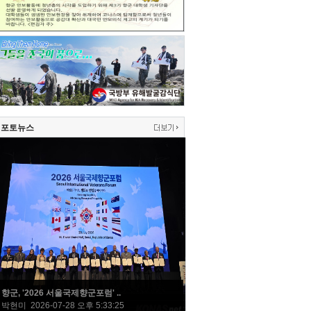
포토뉴스
향군, '2026 서울국제향군포럼' ..
박현미 2026-07-28 오후 5:33:25