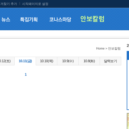
겨찾기 추가
시작페이지로 설정
2
Home > 안보칼럼
0.12(토)
10.11(금)
10.10(목)
10.9(수)
10.8(화)
달력보기
1