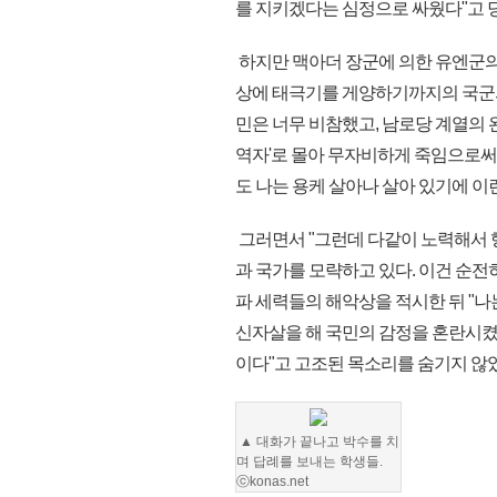
를 지키겠다는 심정으로 싸웠다"고 
하지만 맥아더 장군에 의한 유엔군의
상에 태극기를 게양하기까지의 국군의
민은 너무 비참했고, 남로당 계열의 완
역자'로 몰아 무자비하게 죽임으로써 
도 나는 용케 살아나 살아 있기에 이
그러면서 "그런데 다같이 노력해서 
과 국가를 모략하고 있다. 이건 순전
파 세력들의 해악상을 적시한 뒤 "나
신자살을 해 국민의 감정을 혼란시켰
이다"고 고조된 목소리를 숨기지 않
▲ 대화가 끝나고 박수를 치
며 답례를 보내는 학생들.
ⓒkonas.net