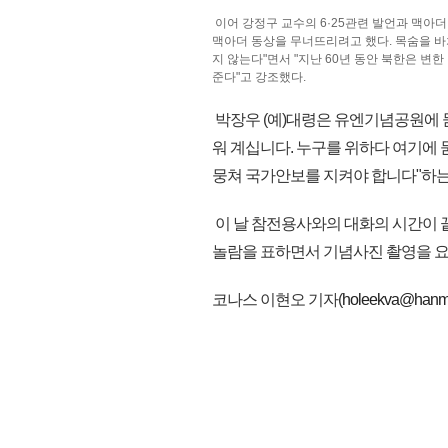
이어 강정구 교수의 6·25관련 발언과 맥아더
맥아더 동상을 무너뜨리려고 했다. 목숨을 바쳐
지 않는다"면서 "지난 60년 동안 북한은 변
준다"고 강조했다.
박장우 (예)대령은 유엔기념공원에 묻
워 계십니다. 누구를 위하다 여기에
뭉쳐 국가안보를 지켜야 합니다"하는
이 날 참전용사와의 대화의 시간이 
놀람을 표하면서 기념사진 촬영을 요청하
코나스 이현오 기자(
holeekva@hanma