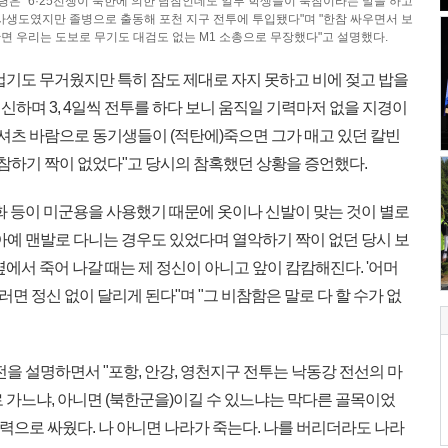
령은 "6·25전쟁이 북한에 의한 남침인데도 일부 학생들이 북침이라는 말을 하고
육사생도였지만 졸병으로 출동해 포천 지구 전투에 투입됐다"며 "한참 싸우면서 보
반면 우리는 도보로 무기도 대검도 없는 M1 소총으로 무장했다"고 설명했다.
 무겁기도 무거웠지만 특히 잠도 제대로 자지 못하고 비에 젖고 밥을
하며 3, 4일씩 전투를 하다 보니 움직일 기력마저 없을 지경이
셔츠 바람으로 동기생들이 (적탄에)죽으면 그가 매고 있던 칼빈
비참하기 짝이 없었다"고 당시의 참혹했던 상황을 증언했다.
화 등이 미군용을 사용했기 때문에 옷이나 신발이 맞는 것이 별로
아예 맨발로 다니는 경우도 있었다며 열악하기 짝이 없던 당시 보
에서 죽어 나갈 때는 제 정신이 아니고 앞이 캄캄해진다. '어머
그러면 정신 없이 달리게 된다"며 "그 비참함은 말로 다 할 수가 없
전을 설명하면서 "포항, 안강, 영천지구 전투는 낙동강 전선의 마
 가느냐, 아니면 (북한군을)이길 수 있느냐는 막다른 골목이었
신력으로 싸웠다. 나 아니면 나라가 죽는다. 나를 버리더라도 나라