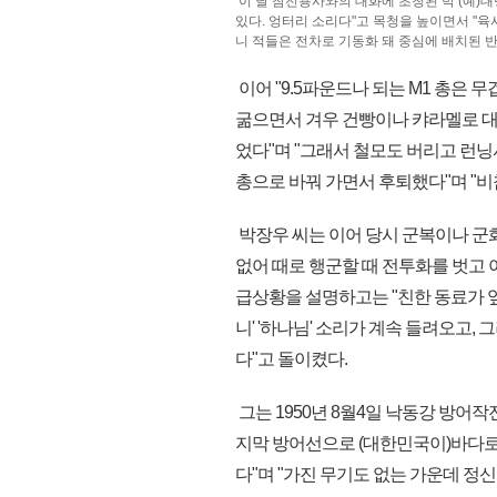
이 날 참전용사와의 대화에 초청된 박 (예)대
있다. 엉터리 소리다"고 목청을 높이면서 "
니 적들은 전차로 기동화 돼 중심에 배치된 
이어 "9.5파운드나 되는 M1 총은
굶으면서 겨우 건빵이나 캬라멜로 대신
었다"며 "그래서 철모도 버리고 런닝
총으로 바꿔 가면서 후퇴했다"며 "
박장우 씨는 이어 당시 군복이나 군
없어 때로 행군할 때 전투화를 벗고 
급상황을 설명하고는 "친한 동료가 옆
니' '하나님' 소리가 계속 들려오고, 
다"고 돌이켰다.
그는 1950년 8월4일 낙동강 방어작
지막 방어선으로 (대한민국이)바다로
다"며 "가진 무기도 없는 가운데 정