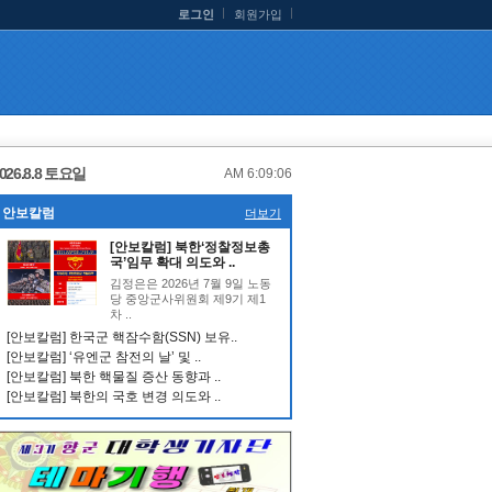
로그인
회원가입
026.8.8 토요일
AM 6:09:07
안보칼럼
더보기
[안보칼럼] 북한‘정찰정보총
국’임무 확대 의도와 ..
김정은은 2026년 7월 9일 노동
당 중앙군사위원회 제9기 제1
차 ..
[안보칼럼] 한국군 핵잠수함(SSN) 보유..
[안보칼럼] ‘유엔군 참전의 날’ 및 ..
[안보칼럼] 북한 핵물질 증산 동향과 ..
[안보칼럼] 북한의 국호 변경 의도와 ..