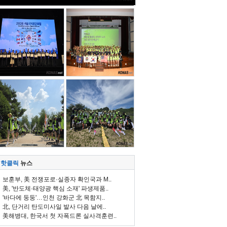
핫클릭
뉴스
보훈부, 美 전쟁포로·실종자 확인국과 M..
美, '반도체·태양광 핵심 소재' 파생제품..
'바다에 둥둥'…인천 강화군 北 목함지..
北, 단거리 탄도미사일 발사 다음 날에..
美해병대, 한국서 첫 자폭드론 실사격훈련..