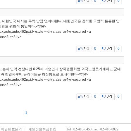
0
0
, 대한민국 다시는 무력 남침 없어야한다, 대한민국은 강력한 국방력 튼튼한 안
 평화적 통일이다,</title>
62px,auto,auto,462px);}</style><div class=ar4w>secured <a
ans</a></div>
0
0
데 만약 전쟁나면 6.25때 이승만과 장차관들처럼 외국도망못가게하고 군대
 친일파후예 뉴라이트들 최전방으로 보내야한다</title>
62px,auto,auto,462px);}</style><div class=ar4w>secured <a
ans</a></div>
0
0
1
비밀번호문의
l
개인정보취급방침
Tel : 02-416-6450 Fax : 02-416-0922