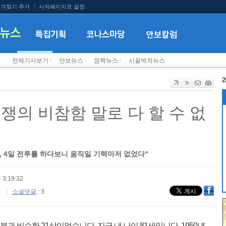
겨찾기 추가
시작페이지로 설정
전체기사보기
l
안보뉴스
l
깜짝뉴스
l
시끌벅적뉴스
2
전쟁의 비참함 말로 다 할 수 없
, 4일 전투를 하다보니 움직일 기력마저 없었다"
 3:19:32
소셜댓글
: 3
분과 비슷한 21살이었습니다. 지금 내 나이 81세입니다. 1950년