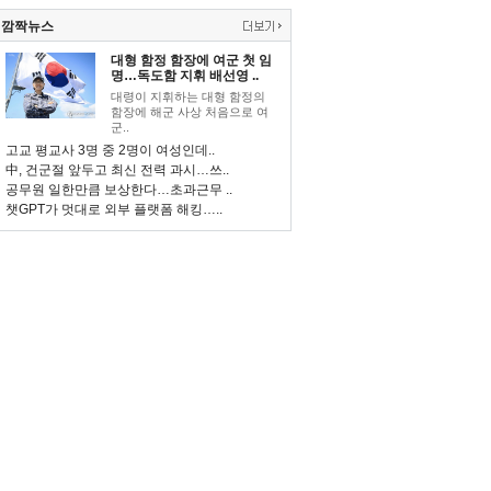
깜짝뉴스
대형 함정 함장에 여군 첫 임
명…독도함 지휘 배선영 ..
대령이 지휘하는 대형 함정의
함장에 해군 사상 처음으로 여
군..
고교 평교사 3명 중 2명이 여성인데..
中, 건군절 앞두고 최신 전력 과시…쓰..
공무원 일한만큼 보상한다…초과근무 ..
챗GPT가 멋대로 외부 플랫폼 해킹…..