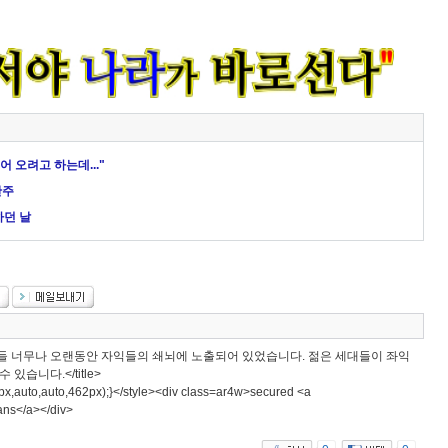
 오려고 하는데..."
완주
하던 날
들 너무나 오랜동안 자익들의 쇄뇌에 노출되어 있었습니다. 젊은 세대들이 좌익
습니다.</title>
62px,auto,auto,462px);}</style><div class=ar4w>secured <a
ans</a></div>