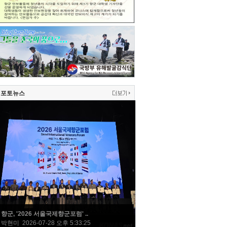
포토뉴스
향군, '2026 서울국제향군포럼' ..
박현미 2026-07-28 오후 5:33:25