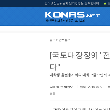
인터넷신문위원회 윤리강령을 준수합니다
즐
뉴스 >
안보뉴스
[국토대장정9] "
다"
대학생 참전용사와의 대화, "굶으면서 3
Written by.
이현오
입력 : 2010-07-07 오후
공유:
"전쟁이 터지던 그 해 내 나이는 여러