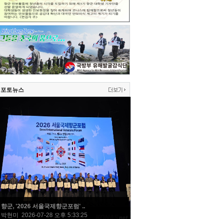
포토뉴스
향군, '2026 서울국제향군포럼' ..
박현미 2026-07-28 오후 5:33:25