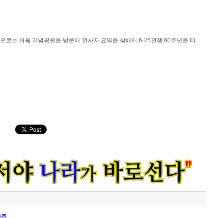
으로는 처음 기념공원을 방문해 전사자 묘역을 참배해 6·25전쟁 60주년을 더
완주