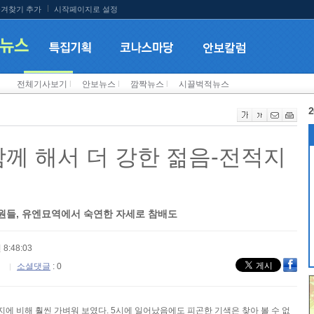
겨찾기 추가
시작페이지로 설정
전체기사보기
l
안보뉴스
l
깜짝뉴스
l
시끌벅적뉴스
2
함께 해서 더 강한 젊음-전적지
대원들, 유엔묘역에서 숙연한 자세로 참배도
 8:48:03
소셜댓글
: 0
에 비해 훨씬 가벼워 보였다. 5시에 일어났음에도 피곤한 기색은 찾아 볼 수 없