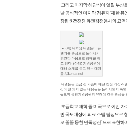
그리고 마지막 해단식이 열릴 부산을 
날 공식적인 마지막 경유지 '재한 
장된 6 25전쟁 유엔참전용사의 묘역
▲ (위) 대학생 대원들이 유
엔기를 중심으로 둘러서서
경건한 마음으로 참배를 하
고 있다. (아래) 기념공원에
대해 소개를 듣고 있는 대원
들.ⓒkonas.net
대원들은 조금 전 가슴에 매단 참전 기장과 
상이 잘 되지 않는 내용들을 들어서인지 숙연
들으며 유엔기념공원의 유래에 깊은 관심을 
초등학교 재학 중 미국으로 이민 가
번 국토대장에 의료 스텝 팀장으로 
로 똘똘 뭉친 민족정신"으로 표현하며