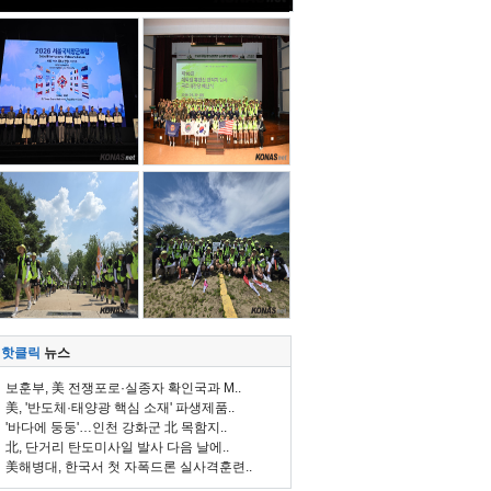
핫클릭
뉴스
보훈부, 美 전쟁포로·실종자 확인국과 M..
美, '반도체·태양광 핵심 소재' 파생제품..
'바다에 둥둥'…인천 강화군 北 목함지..
北, 단거리 탄도미사일 발사 다음 날에..
美해병대, 한국서 첫 자폭드론 실사격훈련..