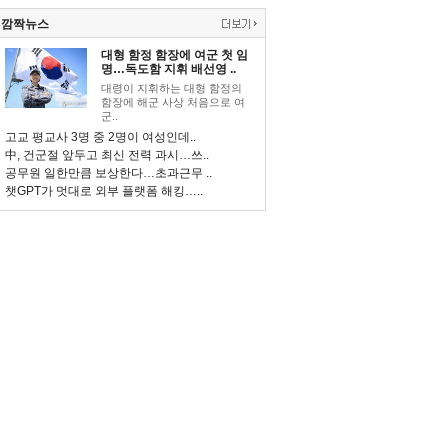
깜짝뉴스
대형 함정 함장에 여군 첫 임
명…독도함 지휘 배선영 ..
대령이 지휘하는 대형 함정의
함장에 해군 사상 처음으로 여
군..
고교 평교사 3명 중 2명이 여성인데..
中, 건군절 앞두고 최신 전력 과시…쓰..
공무원 일한만큼 보상한다…초과근무 ..
챗GPT가 멋대로 외부 플랫폼 해킹…..