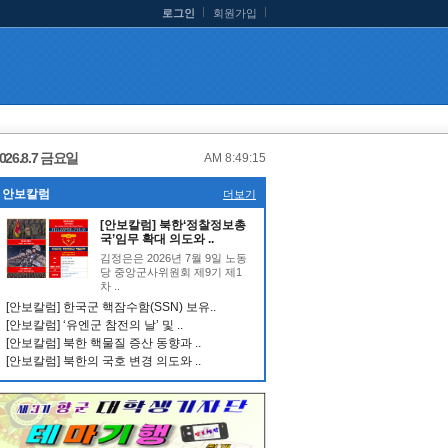
로그인
회원가입
026.8.7 금요일
AM 8:49:16
안보칼럼
더보기
[안보칼럼] 북한‘정찰정보총
국’임무 확대 의도와 ..
김정은은 2026년 7월 9일 노동
당 중앙군사위원회 제9기 제1
차 ..
[안보칼럼] 한국군 핵잠수함(SSN) 보유..
[안보칼럼] ‘유엔군 참전의 날’ 및 ..
[안보칼럼] 북한 핵물질 증산 동향과 ..
[안보칼럼] 북한의 국호 변경 의도와 ..