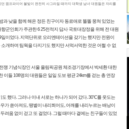
밝히던 캠프파이어 불빛이 완전히 사그라질 때까지 대학생 남녀 대원들은 자리를
 밤과 낮을 함께 해온 정든 친구이자 동료애로 똘똘 뭉쳐 있었는
향군인회가 주관한 6 25전적지 답사 국토대장정을 위해 전 대원
월19일이었다. 지역단위로 오리엔테이션을 갖기는 했지만 전원이
 소개하며 팀웍을 다지기도 했지만 서먹서먹한 것은 어쩔 수 없
·25전쟁 기념식장인 서울 올림픽공원 체조경기장에서 박세환 대한
들 108명의 대원들은 일일 도보 평균 24km를 걷는 총 연장
도 했다. 그러나 이내 서로는 하나가 되어 갔다. 30℃를 웃도는
우가 쏟아져도, 땡볕이 내리쬐어도, 어깨를 내리누르는 배낭이
두려움 없이 걷고 또 걸었다. 그럴 때마다 곁에는 친구들이 있었