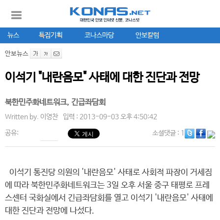
뉴스
특집기획
코나스마당
안보칼럼
안보뉴스
이석기 "내란음모" 사태에 대한 진단과 전망
북한민주화네트워크, 긴급좌담회
Written by.
이영찬
입력 : 2013-09-03 오후 4:50:42
공유:
소셜댓글
: 1
이석기 통진당 의원의 '내란음모' 사태로 사회적 파장이 거세짐
에 따라 북한민주화네트워크는 3일 오후 서울 중구 태평로 프레
스센터 국화실에서 긴급좌담회를 열고 이석기 '내란음모' 사태에
대한 진단과 전망에 나섰다.