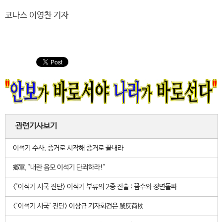
코나스 이영찬 기자
관련기사보기
이석기 수사, 증거로 시작해 증거로 끝내라
鄕軍, "내란 음모 이석기 단죄하라!"
<'이석기 시국 진단> 이석기 부류의 2중 전술 : 꼼수와 정면돌파
<'이석기 시국' 진단> 이상규 기자회견은 賊反荷杖