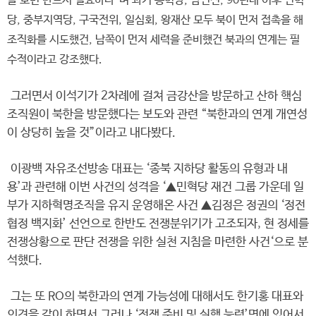
를 보면 반드시 필요하다”며 과거 통혁당, 남민전, 90년대 이후 민혁
당, 중부지역당, 구국전위, 일심회, 왕재산 모두 북이 먼저 접촉을 해
조직화를 시도했건, 남쪽이 먼저 세력을 준비했건 북과의 연계는 필
수적이라고 강조했다.
그러면서 이석기가 2차례에 걸쳐 금강산을 방문하고 산하 핵심
조직원이 북한을 방문했다는 보도와 관련 “북한과의 연계 개연성
이 상당히 높을 것”이라고 내다봤다.
이광백 자유조선방송 대표는 ‘종북 지하당 활동의 유형과 내
용’과 관련해 이번 사건의 성격을 ‘▲민혁당 재건 그룹 가운데 일
부가 지하혁명조직을 유지 운영해온 사건 ▲김정은 정권의 ‘정전
협정 백지화’ 선언으로 한반도 전쟁분위기가 고조되자, 현 정세를
전쟁상황으로 판단 전쟁을 위한 실천 지침을 마련한 사건‘으로 분
석했다.
그는 또 RO의 북한과의 연계 가능성에 대해서도 한기홍 대표와
의견을 같이 하면서 그러나 ‘전쟁 준비 및 실행 능력’면에 있어서