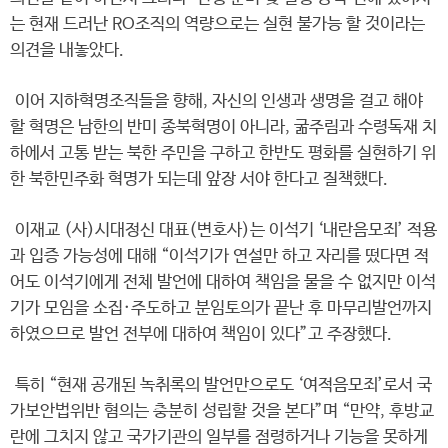
는 현재 드러난 RO조직의 역량으로는 실현 불가능 할 것이라는
의견을 내놓았다.
이어 지하혁명조직들을 향해, 자신의 인생과 생명을 걸고 해야
할 혁명은 남한의 반미 종북혁명이 아니라, 굶주림과 수령독재 치
하에서 고통 받는 북한 주민을 구하고 한반도 평화를 실현하기 위
한 북한민주화 혁명가 되는데 앞장 서야 한다고 질책했다.
이재교 (사)시대정신 대표(변호사)는 이석기 ‘내란음모죄’ 적용
과 입증 가능성에 대해 “이석기가 연설만 하고 자리를 떴다면 적
어도 이석기에게 전체 발언에 대하여 책임을 물을 수 없지만 이석
기가 모임을 소집·주도하고 분임토의가 끝난 후 마무리발언까지
하였으므로 발언 전부에 대하여 책임이 있다”고 주장했다.
특히 “현재 공개된 녹취록의 발언만으로도 ‘여적음모죄’로서 국
가보안법위반 혐의는 충분히 성립할 것을 본다”며 “만약, 후방교
란에 그치지 않고 국가기관의 일부를 점령하거나 기능을 못하게