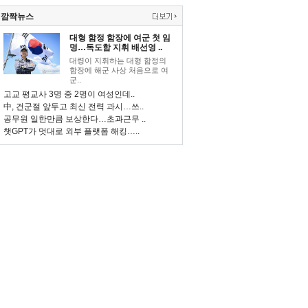
깜짝뉴스
대형 함정 함장에 여군 첫 임
명…독도함 지휘 배선영 ..
대령이 지휘하는 대형 함정의
함장에 해군 사상 처음으로 여
군..
고교 평교사 3명 중 2명이 여성인데..
中, 건군절 앞두고 최신 전력 과시…쓰..
공무원 일한만큼 보상한다…초과근무 ..
챗GPT가 멋대로 외부 플랫폼 해킹…..