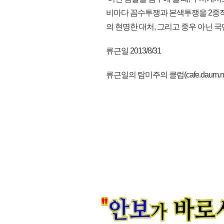
비마다 꼼수투쟁과 본색투쟁을 2중적으
의 현명한 대처, 그리고 중우 아닌 
류근일 2013/8/31
류근일의 탐미주의 클럽(cafe.daum.net/ae