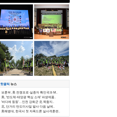
핫클릭
뉴스
보훈부, 美 전쟁포로·실종자 확인국과 M..
美, '반도체·태양광 핵심 소재' 파생제품..
'바다에 둥둥'…인천 강화군 北 목함지..
北, 단거리 탄도미사일 발사 다음 날에..
美해병대, 한국서 첫 자폭드론 실사격훈련..