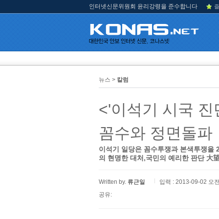
인터넷신문위원회 윤리강령을 준수합니다
즐
뉴스 >
칼럼
<'이석기 시국 진
꼼수와 정면돌파
이석기 일당은 꼼수투쟁과 본색투쟁을 2
의 현명한 대처,국민의 예리한 판단 大
Written by.
류근일
입력 : 2013-09-02 오전
공유: