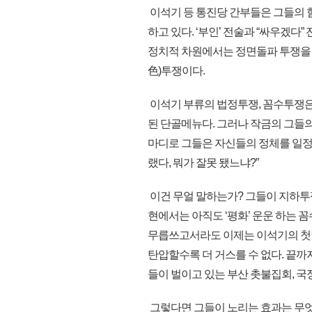
이석기 등 통진당 간부들은 그들의 
하고 있다. ‘부인’ 전술과 “싸우겠다
정치적 차원에서는 정면돌파 투쟁을 하
色)투쟁이다.
이석기 부류의 법정투쟁, 꼼수투쟁은 어
된 단골메뉴다. 그러나 작금의 그들
마디로 그들은 자신들의 정체를 일정 
랬다, 뭐가 잘못 됐느냐?”
이건 무얼 말하는가? 그들이 지하투
현에서는 아직도 ‘평화’ 운운 하는 
무릅쓰고서라도 이제는 이석기의 첫날
탄압할수록 더 거스를 수 없다. 끝까지
들이 벌이고 있는 부산 촛불집회, 국
그렇다면 그들이 노리는 효과는 무엇