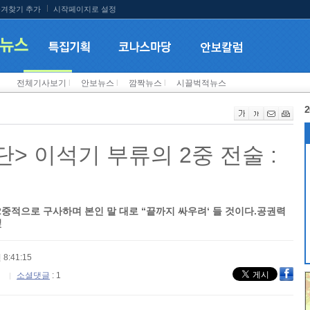
겨찾기 추가
시작페이지로 설정
전체기사보기
l
안보뉴스
l
깜짝뉴스
l
시끌벅적뉴스
2
단> 이석기 부류의 2중 전술 :
중적으로 구사하며 본인 말 대로 “끝까지 싸우려‘ 들 것이다.공권력
望
 8:41:15
소셜댓글
: 1