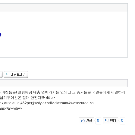
라
.미친놈들! 얼렁뚱땅 대충 넘어가서는 안되고 그 증거들을 국민들에게 세밀하게
두어선은 절대 안된다!!!</title>
62px,auto,auto,462px);}</style><div class=ar4w>secured <a
ans</a></div>
0
0