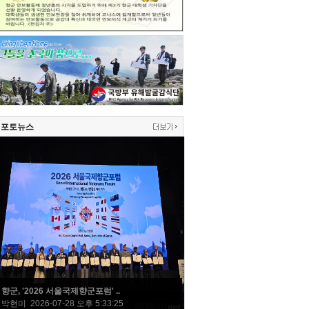
포토뉴스
향군, '2026 서울국제향군포럼' ..
박현미 2026-07-28 오후 5:33:25