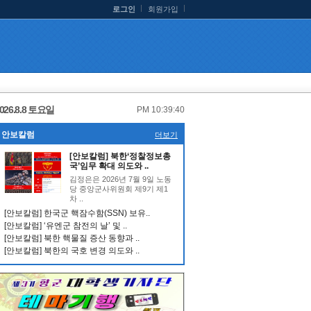
로그인
회원가입
026.8.8 토요일
PM 10:39:40
안보칼럼
더보기
[안보칼럼] 북한‘정찰정보총
국’임무 확대 의도와 ..
김정은은 2026년 7월 9일 노동
당 중앙군사위원회 제9기 제1
차 ..
[안보칼럼] 한국군 핵잠수함(SSN) 보유..
[안보칼럼] ‘유엔군 참전의 날’ 및 ..
[안보칼럼] 북한 핵물질 증산 동향과 ..
[안보칼럼] 북한의 국호 변경 의도와 ..