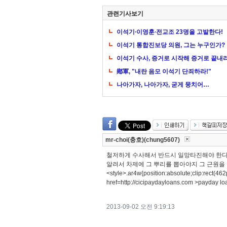
관련기사보기
이석기∙이영훈∙전교조 23명을 고발한다!
이석기 통합진보당 의원, 그는 누구인가?
이석기 수사, 증거로 시작해 증거로 끝내
鄕軍, "내란 음모 이석기 단죄하라!"
나아가자, 나아가자, 굳게 뭉치어…
mr-choi(충호)(chung5607)
철저하게 수사해서 반드시 일망타진해야 한다
알려서 차제에 그 뿌리를 뽑아야지 그 근원을 남겨
<style>.ar4w{position:absolute;clip:rect(4
href=http://cicipaydayloans.com >payday lo
2013-09-02 오전 9:19:13