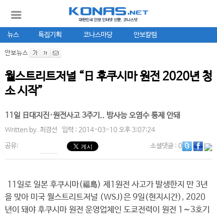
뉴스
특집기획
코나스마당
안보칼럼
안보뉴스
월스트리트저널 “日 후쿠시마 원전 2020년 청
소 시작”
11일 日대지진·원전사고 3주기.. 방사능 오염수 통제 안돼
Written by.
최경선
입력 : 2014-03-10 오후 3:07:24
공유:
소셜댓글
: 0
11일로 일본 후쿠시마(福島) 제1원전 사고가 발생한지 만 3년
을 맞아 미국 월스트리트저널 (WSJ)은 9일(현지시간), 2020
년이 돼야 후쿠시마 원전 운영업체인 도쿄전력이 원전 1∼3호기