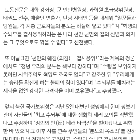
노동신문은 대학 강좌장, 군 인민병원장, 과학원 초급당위원장,
태권도 선수, 예술단 연출가, 탄광 지배인 등을 내세워 “일꾼들과
당원들, 각 계층 근로자들의 분노는 하늘에 닿고 있다”며 “혁명의
수뇌부를 결사옹위하려는 온 나라 천만 군민의 철의 신념과 의지
는 그 무엇으로도 꺾을 수 없다”고 선전했다.
또 이날 3면 ‘천만의 웨침(외침) - 결사옹위!’라는 제목의 정론
에서도 “정녕 우리의 분노는 핵보다 강하다”며 “수령을 보위하지
못하면 사회주의도 혁명도 조국도 없다”고 강조한 뒤 “우리에게
는 승리를 확신케 하는 불패의 힘이 있다”며 “수뇌부를 해치려는
세력을 없앨 강력한 타격력을 이미 보유했다”고 주장했다.
앞서 북한 국가보위성은 지난 5일 대변인 성명에서 한미 정보기
관이 자신들의 '최고 수뇌부'에 대한 생화학 테러 모의를 적발했
다고 주장하며 ‘정의의 반(反) 테러 타격전’을 벌이겠다고 위협
한 바 있으며 그 이후 사흘 연속 주민들의 ‘분노의 목소리’를 전하
며 대미·대남 적개심을 고취하고, 수령과 수뇌부 결사옹위를 내