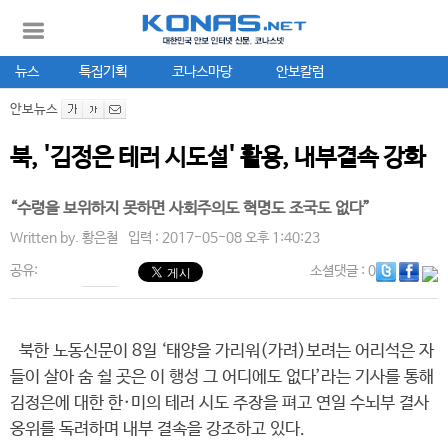
뉴스
특집기획
코나스마당
안보칼럼
안보뉴스
북, '김정은 테러 시도설' 활용, 내부결속 강화
“수령을 보위하지 못하면 사회주의도 혁명도 조국도 없다”
Written by.
황은철
입력 : 2017-05-08 오후 1:40:23
공유:
소셜댓글
: 0
북한 노동신문이 8일 ‘태양을 가리워(가려)보려는 어리석은 자
들이 살아 숨 쉴 곳은 이 행성 그 어디에도 없다’라는 기사를 통해
김정은에 대한 한·미의 테러 시도 주장을 펴고 연일 수뇌부 결사
옹위를 독려하며 내부 결속을 강조하고 있다.