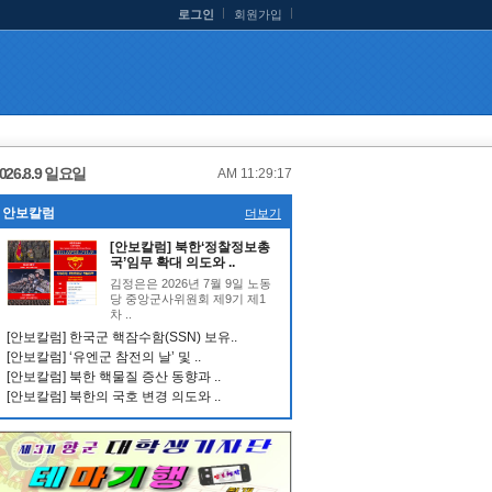
로그인
회원가입
026.8.9 일요일
AM 11:29:17
안보칼럼
더보기
[안보칼럼] 북한‘정찰정보총
국’임무 확대 의도와 ..
김정은은 2026년 7월 9일 노동
당 중앙군사위원회 제9기 제1
차 ..
[안보칼럼] 한국군 핵잠수함(SSN) 보유..
[안보칼럼] ‘유엔군 참전의 날’ 및 ..
[안보칼럼] 북한 핵물질 증산 동향과 ..
[안보칼럼] 북한의 국호 변경 의도와 ..