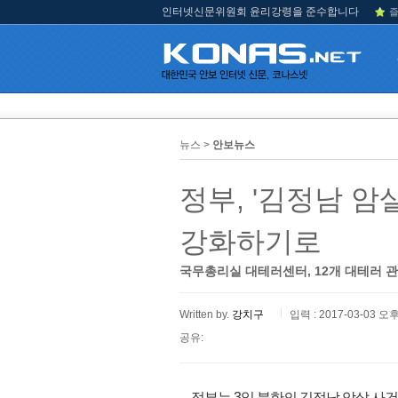
인터넷신문위원회 윤리강령을 준수합니다
즐
뉴스 >
안보뉴스
정부, '김정남 암
강화하기로
국무총리실 대테러센터, 12개 대테러 
Written by.
강치구
입력 : 2017-03-03 오후
공유:
정부는 3일 북한의 김정남 암살 사