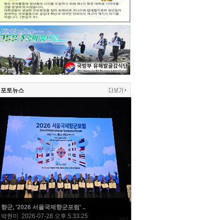
포토뉴스
향군, '2026 서울국제향군포럼' ..
박현미 2026-07-28 오후 5:33:25