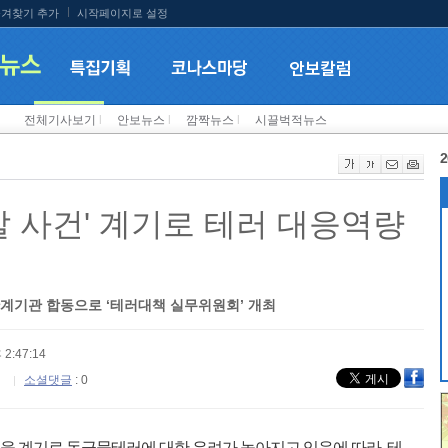
겨찾기 추가
시작페이지로 설정
전체기사보기
l
안보뉴스
l
깜짝뉴스
l
시끌벅적뉴스
2
살 사건' 계기로 테러 대응역량
관계기관 합동으로 ‘테러대책 실무위원회’ 개최
 2:47:14
소셜댓글
: 0
건을 계기로 독극물테러에 대한 우려가 높아지고 있음에 따라, 테