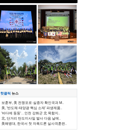
핫클릭
뉴스
보훈부, 美 전쟁포로·실종자 확인국과 M..
美, '반도체·태양광 핵심 소재' 파생제품..
'바다에 둥둥'…인천 강화군 北 목함지..
北, 단거리 탄도미사일 발사 다음 날에..
美해병대, 한국서 첫 자폭드론 실사격훈련..