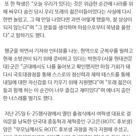
또 한 학생은 “오늘 우리가 있다는 것은 위급한 순간에 나라를 위
해 싸우다 숨진 당시 우리 또래의 젊은이들이었다는 사실에 다시
한번 놀랍고, 그 때 만일 나였다면 과연 어떻게 했을까, 잘 상상이
되지 않는다”며 “그 분들을 생각하며 마음으로부터 묵념을 올렸
다”고 말하기도 했다.
행군을 하면서 기자와 인터뷰를 나눈, 현역으로 군복무를 필하고
현재 소방관이 되기 위해 준비하고 있다는 박현우(서울 현대전문
대)군은 “군대에서도 나를 돌아보고 확인했지만 마침 기회가 돼
다시 국토대장정을 통해 스스로의 정신력과 체력 테스트를 통해
내일에 대한 자신감을 더 키우기 위해 지원했다”며 “또래 젊은이
들과 함께 하는 이 순간이 너무 즐겁고 재미있다”며 에너지 충만
한 너스레를 떨기도 했다.
지난 25일 6·25행사장에서 열린 출정식에서 여학생 대표로 결
의문을 낭독한 단국대 중동학과 재학중인 구고은(ROTC 후보생)
양은 “부모님께서도 ROTC 후보생 과정을 적극 지원해 주셨고,