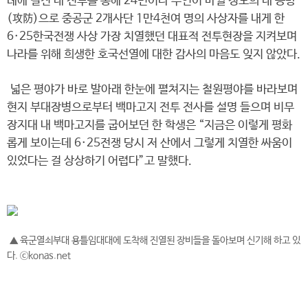
례에 걸친 대 전투를 통해 24번이나 주인이 바뀔 정도의 대 공방
(攻防)으로 중공군 2개사단 1만4천여 명의 사상자를 내게 한
6·25한국전쟁 사상 가장 치열했던 대표적 전투현장을 지켜보며
나라를 위해 희생한 호국선열에 대한 감사의 마음도 잊지 않았다.
넓은 평야가 바로 발아래 한눈에 펼쳐지는 철원평야를 바라보며
현지 부대장병으로부터 백마고지 전투 전사를 설명 들으며 비무
장지대 내 백마고지를 굽어보던 한 학생은 “지금은 이렇게 평화
롭게 보이는데 6·25전쟁 당시 저 산에서 그렇게 치열한 싸움이
있었다는 걸 상상하기 어렵다”고 말했다.
▲ 육군열쇠부대 용틀임대대에 도착해 진열된 장비들을 돌아보며 신기해 하고 있
다. ⓒkonas.net