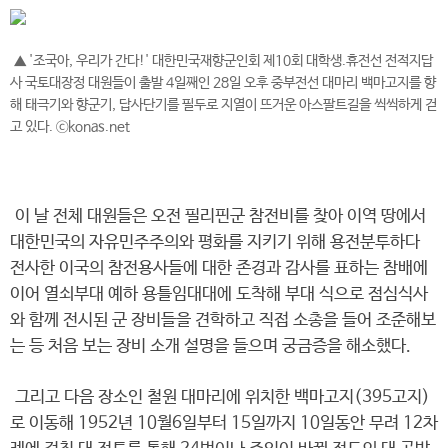
▲ '조국아, 우리가 간다!' 대한민국재향군인회 제10회 대학생.휴전선 전적지답
사 국토대장정 대원들이 출발 4일째인 28일 오후 중부전선 대마리 백마고지를 향
해 태극기와 향군기, 답사단기를 필두로 지열이 뜨거운 아스팔트길을 씩씩하게 걷
고 있다. ⓒkonas.net
이 날 전체 대원들은 오전 필리핀군 참전비를 찾아 이역 땅에서
대한민국의 자유민주주의와 평화를 지키기 위해 용전분투하다
전사한 이국의 참전용사들에 대한 존경과 감사를 표하는 참배에
이어 열쇠부대 예하 용틀임대대에 도착해 부대 식으로 점심식사
와 함께 전시된 군 장비들을 견학하고 직접 소총을 들어 조준해보
는 등 처음 보는 장비 소개 설명을 들으며 궁금증을 해소했다.
그리고 다음 장소인 철원 대마리에 위치한 백마고지(395고지)
로 이동해 1952년 10월6일부터 15일까지 10일동안 무려 12차