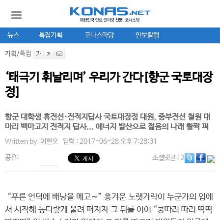
뉴스
특집기획
코나스마당
안보칼럼
기획/특집
‘태극기 휘날리며’ 우리가 간다[향군 국토대장
정]
향군 대학생 휴전선·전적지답사 국토대장정 대원, 중부전선 철원 대
마리 백마고지 전적지 답사... 에너지 발산으로 젊음의 나래 활짝 펴
Written by.
이현오
입력 : 2017-06-28 오후 7:28:31
공유:
소셜댓글
: 2
“푸른 언덕에 배낭을 메고〜” 흥겨운 노랫가락이 누군가의 입에
서 시작해 높다랗게 울려 퍼지자 그 뒤를 이어 “쿵따리 따리 딱딱