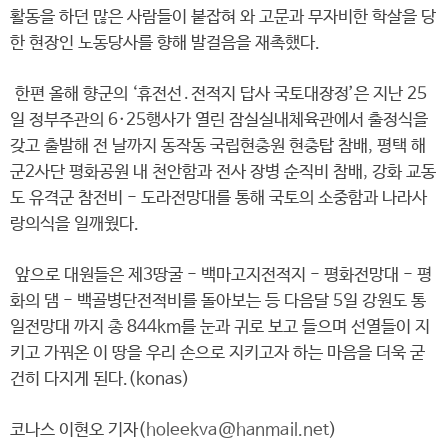
활동을 하던 많은 사람들이 붙잡혀 와 고문과 무자비한 학살을 당
한 현장인 노동당사를 향해 발걸음을 재촉했다.
한편 올해 향군의 ‘휴전선․전적지 답사 국토대장정’은 지난 25
일 정부주관의 6·25행사가 열린 잠실실내체육관에서 출정식을
갖고 출발해 전 날까지 동작동 국립현충원 현충탑 참배, 평택 해
군2사단 평화공원 내 천안함과 전사 장병 순직비 참배, 강화 교동
도 유격군 참전비 - 도라전망대를 통해 국토의 소중함과 나라사
랑의식을 일깨웠다.
앞으로 대원들은 제3땅굴 - 백마고지전적지 - 평화전망대 - 평
화의 댐 - 백골병단전적비를 돌아보는 등 다음달 5일 강원도 통
일전망대 까지 총 844km를 눈과 귀로 보고 들으며 선열들이 지
키고 가꿔온 이 땅을 우리 손으로 지키고자 하는 마음을 더욱 굳
건히 다지게 된다.(konas)
코나스 이현오 기자(
holeekva@hanmail.net
)