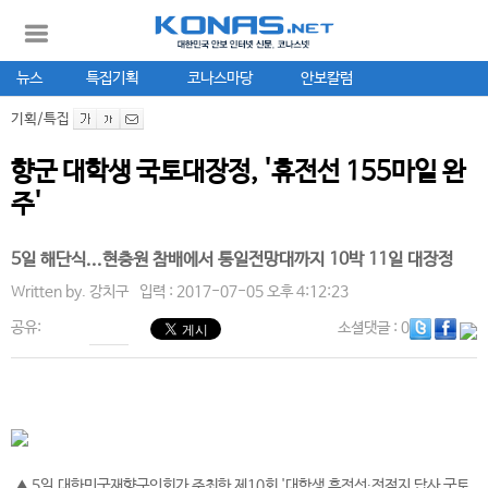
뉴스
특집기획
코나스마당
안보칼럼
기획/특집
향군 대학생 국토대장정, '휴전선 155마일 완
주'
5일 해단식...현충원 참배에서 통일전망대까지 10박 11일 대장정
Written by.
강치구
입력 : 2017-07-05 오후 4:12:23
공유:
소셜댓글
: 0
▲ 5일 대한민국재향군인회가 주최한 제10회 '대학생 휴전선∙전적지 답사 국토