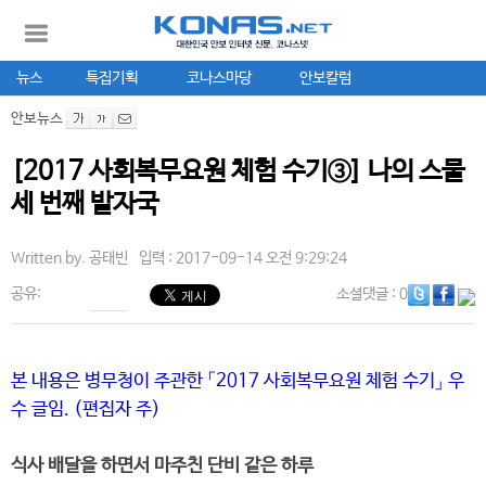
뉴스
특집기획
코나스마당
안보칼럼
안보뉴스
[2017 사회복무요원 체험 수기③] 나의 스물
세 번째 발자국
Written by.
공태빈
입력 : 2017-09-14 오전 9:29:24
공유:
소셜댓글
: 0
본 내용은 병무청이 주관한 「2017 사회복무요원 체험 수기」 우
수 글임. (편집자 주)
식사 배달을 하면서 마주친 단비 같은 하루