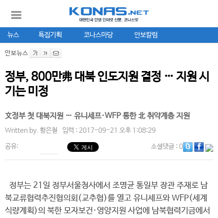
뉴스
특집기획
코나스마당
안보칼럼
안보뉴스
정부, 800만弗 대북 인도지원 결정 … 지원 시
기는 미정
文정부 첫 대북지원 … 유니세프·WFP 통한 北 취약계층 지원
Written by.
황은철
입력 : 2017-09-21 오후 1:08:29
공유:
소셜댓글
: 0
정부는 21일 정부서울청사에서 조명균 통일부 장관 주재로 남
북교류협력추진협의회(교추협)를 열고 유니세프와 WFP(세계
식량계획)의 북한 모자보건·영양지원 사업에 남북협력기금에서