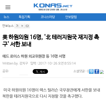
뉴스
특집기획
코나스마당
안보칼럼
안보뉴스
美 하원의원 16명, '北 테러지원국 재지정 촉
구' 서한 보내
에드 로이스 하원 외교위원장 등 16명 서명
Written by.
강치구
입력 : 2017-10-26 오전 8:55:14
공유:
소셜댓글
: 0
미국 하원의원 16명이 렉스 틸러슨 국무장관에게 서한을 보내
북한을 테러지원국으로 다시 지정할 것을 촉구했다.