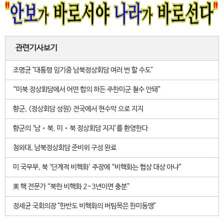
관련기사보기
조명균 "대통령 임기중 남북정상회담 여러 번 할 수도"
“미북 정상회담에서 어떤 합의 하든 주한미군 철수 안돼”
향군, <정상회담 성원> 전국에서 현수막 으로 지지
향군의 ‘남‧북, 미‧북 정상회담 지지’를 환영한다
청와대, 남북정상회담 준비위 구성 완료
미 국무부, 북 ‘단계적 비핵화’ 주장에 “비핵화는 협상 대상 아냐”
美 핵 전문가 “북한 비핵화 2~3년이면 충분”
정세균 국회의장 "한반도 비핵화의 버팀목은 한미동맹"