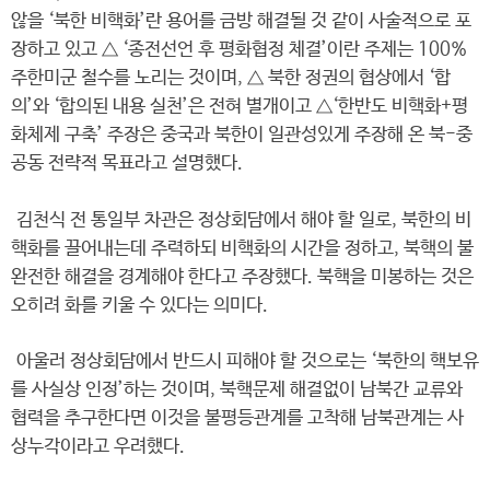
않을 ‘북한 비핵화’란 용어를 금방 해결될 것 같이 사술적으로 포
장하고 있고 △ ‘종전선언 후 평화협정 체결’이란 주제는 100%
주한미군 철수를 노리는 것이며, △ 북한 정권의 협상에서 ‘합
의’와 ‘합의된 내용 실천’은 전혀 별개이고 △‘한반도 비핵화+평
화체제 구축’ 주장은 중국과 북한이 일관성있게 주장해 온 북-중
공동 전략적 목표라고 설명했다.
김천식 전 통일부 차관은 정상회담에서 해야 할 일로, 북한의 비
핵화를 끌어내는데 주력하되 비핵화의 시간을 정하고, 북핵의 불
완전한 해결을 경계해야 한다고 주장했다. 북핵을 미봉하는 것은
오히려 화를 키울 수 있다는 의미다.
아울러 정상회담에서 반드시 피해야 할 것으로는 ‘북한의 핵보유
를 사실상 인정’하는 것이며, 북핵문제 해결없이 남북간 교류와
협력을 추구한다면 이것을 불평등관계를 고착해 남북관계는 사
상누각이라고 우려했다.