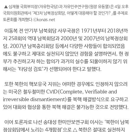
▲ 심재철 국회부의장(자유한국당)과 자유민주연구원(원장 유동열)은 4일 오후
국회의원회관에서 ‘제3차 남북정상회담, 어떻게 대응해야 할 것인가?」를 주제로
토론회를 개최했다.ⓒkonas.net
이동복 전 안기부 남북회담 사무국장은 1971년부터 2018년까
지 258회의 역대 남북회담과 2000년 및 2007년의 남북정상회
담, 2007년 남북총리회담 등에서 다양한 사항들이 합의되었음
에도 불구하고 제대로 실천되지 않았던 경험을 설명하면서, 현 정
부가 추진하고자 하는 합의가 과거의 실수를 되풀이하지 않기 위
해서는 ‘타당성 검토’가 선행되어야 한다고 말했다.
또한 북한의 핵보유국 지위는 어떠한 경우에도 인정하지 않으려
는 미국은 철두철미한 CVID(Complete, Verifiable and
irreversible dismantiement)를 북핵 해결방식으로 요구하고
있어 대화와 협상을 통한 북핵 해결은 불가능한 것으로 전망했다.
이어 토론자로 나선 송대성 한미안보연구회 이사는 ‘북한이 남북
정상회담에서 노리는 4개함정’으로 △ 북한은 절대로 실천하지