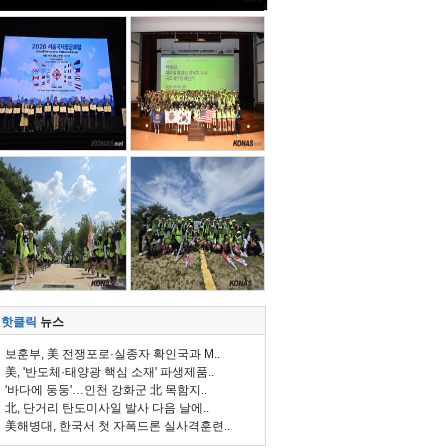
핫클릭
뉴스
보훈부, 美 전쟁포로·실종자 확인국과 M..
美, '반도체·태양광 핵심 소재' 파생제품..
'바다에 둥둥'…인천 강화군 北 목함지..
北, 단거리 탄도미사일 발사 다음 날에..
美해병대, 한국서 첫 자폭드론 실사격훈련..