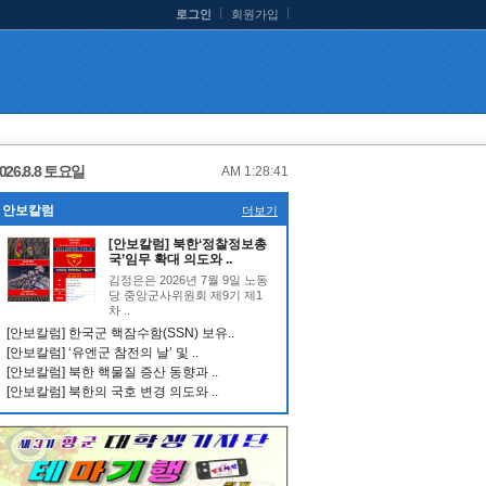
로그인
회원가입
026.8.8 토요일
AM 1:28:42
안보칼럼
더보기
[안보칼럼] 북한‘정찰정보총
국’임무 확대 의도와 ..
김정은은 2026년 7월 9일 노동
당 중앙군사위원회 제9기 제1
차 ..
[안보칼럼] 한국군 핵잠수함(SSN) 보유..
[안보칼럼] ‘유엔군 참전의 날’ 및 ..
[안보칼럼] 북한 핵물질 증산 동향과 ..
[안보칼럼] 북한의 국호 변경 의도와 ..