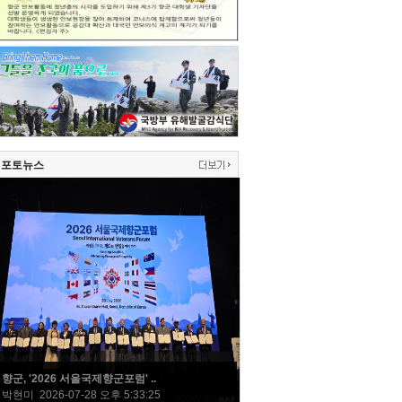
포토뉴스
향군, '2026 서울국제향군포럼' ..
박현미 2026-07-28 오후 5:33:25