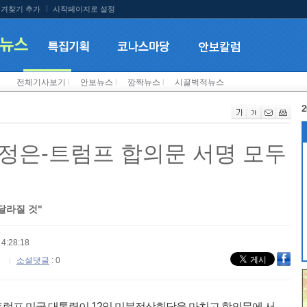
겨찾기 추가
시작페이지로 설정
전체기사보기
l
안보뉴스
l
깜짝뉴스
l
시끌벅적뉴스
2
정은-트럼프 합의문 서명 모두
달라질 것"
4:28:18
소셜댓글
: 0
럼프 미국 대통령이 12일 미북정상회담을 마치고 합의문에 서