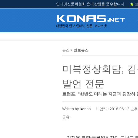
인터넷신문위원회 윤리강령을 준수합니다
즐
뉴스 >
안보뉴스
미북정상회담, 김
발언 전문
트럼프, "한반도 미래는 지금과 굉장히 
Written by.
konas
입력 : 2018-06-12 오후 
공유:
김정은 북한 국무위원장과 도널드 트