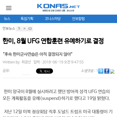
뉴스
특집기획
코나스마당
안보칼럼
안보뉴스
한미, 8월 UFG 연합훈련 유예하기로 결정
“후속 한미군사연습은 아직 결정되지 않아”
Written by.
최경선
입력 : 2018-06-19 오전 9:47:55
공유:
소셜댓글
: 1
한미 양국이 8월에 실시하려고 했던 방어적 성격 UFG 연습의
모든 계획활동을 유예(suspend)하기로 했다고 19일 밝혔다.
지난 12일 미북 정상회담 직후 도널드 트럼프 미국 대통령이 기