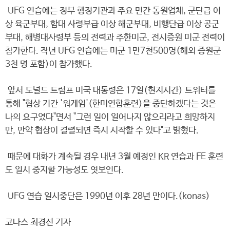
UFG 연습에는 정부 행정기관과 주요 민간 동원업체, 군단급 이
상 육군부대, 함대 사령부급 이상 해군부대, 비행단급 이상 공군
부대, 해병대사령부 등의 전력과 주한미군, 전시증원 미군 전력이
참가한다. 작년 UFG 연습에는 미군 1만7천500명(해외 증원군
3천 명 포함)이 참가했다.
앞서 도널드 트럼프 미국 대통령은 17일(현지시간) 트위터를
통해 "협상 기간 '워게임'(한미연합훈련)을 중단하겠다는 것은
나의 요구였다"면서 "그런 일이 일어나지 않으리라고 희망하지
만, 만약 협상이 결렬되면 즉시 시작할 수 있다"고 밝혔다.
때문에 대화가 계속될 경우 내년 3월 예정인 KR 연습과 FE 훈련
도 일시 중지할 가능성도 엿보인다.
UFG 연습 일시중단은 1990년 이후 28년 만이다.(konas)
코나스 최경선 기자