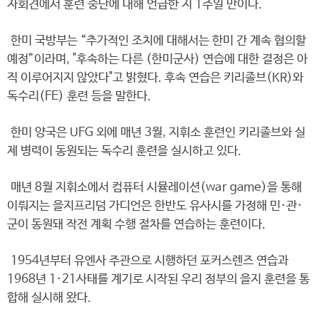
자회견에서 훈련 중단에 대해 언급한 지 1주일 만이다.
한미 국방부는 “추가적인 조치에 대해서는 한미 간 계속 협의할
예정”이라며, "후속하는 다른 (한미군사) 연습에 대한 결정은 아
직 이루어지지 않았다"고 밝혔다. 후속 연습은 키리졸브(KR)와
독수리(FE) 훈련 등을 말한다.
한미 양국은 UFG 외에 매년 3월, 지휘소 훈련인 키리졸브와 실
제 병력이 동원되는 독수리 훈련을 실시하고 있다.
매년 8월 지휘소에서 컴퓨터 시뮬레이션(war game)을 통해
이뤄지는 을지프리덤 가디언은 한반도 유사시를 가정해 민·관·
군이 동원돼 작전 계획 수행 절차를 연습하는 훈련이다.
1954년부터 유엔사 주관으로 시행하던 포커스렌즈 연습과
1968년 1·21사태를 계기로 시작된 우리 정부의 을지 훈련을 통
합해 실시해 왔다.