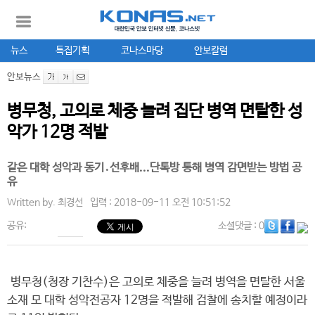
뉴스
특집기획
코나스마당
안보칼럼
안보뉴스
병무청, 고의로 체중 늘려 집단 병역 면탈한 성
악가 12명 적발
같은 대학 성악과 동기․선후배...단톡방 통해 병역 감면받는 방법 공
유
Written by.
최경선
입력 : 2018-09-11 오전 10:51:52
공유:
소셜댓글
: 0
병무청(청장 기찬수)은 고의로 체중을 늘려 병역을 면탈한 서울
소재 모 대학 성악전공자 12명을 적발해 검찰에 송치할 예정이라