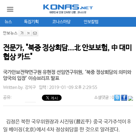
뉴스
특집기획
코나스마당
안보칼럼
안보뉴스
전문가, "북중 정상회담...北 안보보험, 中 대미
협상 카드"
국가안보전략연구원 유현정 선임연구위원, ‘북중 정상회담의 의미와
양국의 입장’ 이슈브리프 발표
Written by.
강치구
입력 : 2019-01-09 오후 2:29:55
공유:
소셜댓글
: 0
김정은 북한 국무위원장과 시진핑(習近平) 중국 국가주석이 8
일 베이징(北京)에서 4차 정상회담을 한 것으로 알려졌다.