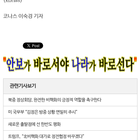
(konas)
코나스 이숙경 기자
관련기사보기
북중 정상회담, 완전한 비핵화의 긍정적 역할을 촉구한다
미 국무부 “김정은 방중 상황 면밀히 주시”
새로운 출발점에 선 한반도 평화
트럼프, “北비핵화 대가로 정전협정 바꾸겠다”