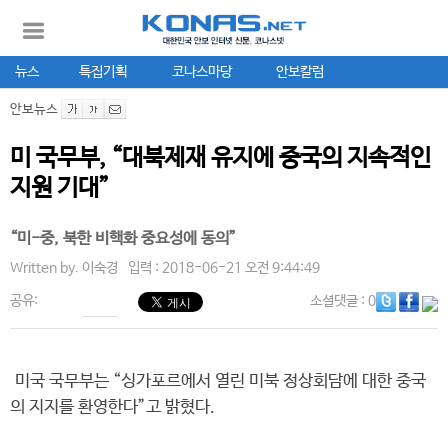
뉴스
특집기획
코나스마당
안보칼럼
안보뉴스
미 국무부, “대북제재 유지에 중국의 지속적인
지원 기대”
“미-중, 북한 비핵화 중요성에 동의”
Written by.
이숙경
입력 : 2018-06-21 오전 9:44:49
공유:
소셜댓글
: 0
미국 국무부는 “싱가포르에서 열린 미북 정상회담에 대한 중국
의 지지를 환영한다”고 밝혔다.