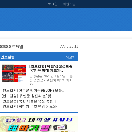
로그인
회원가입
026.8.8 토요일
AM 6:25:12
안보칼럼
더보기
[안보칼럼] 북한‘정찰정보총
국’임무 확대 의도와 ..
김정은은 2026년 7월 9일 노동
당 중앙군사위원회 제9기 제1
차 ..
[안보칼럼] 한국군 핵잠수함(SSN) 보유..
[안보칼럼] ‘유엔군 참전의 날’ 및 ..
[안보칼럼] 북한 핵물질 증산 동향과 ..
[안보칼럼] 북한의 국호 변경 의도와 ..