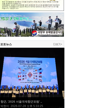
포토뉴스
향군, '2026 서울국제향군포럼' ..
박현미 2026-07-28 오후 5:33:25