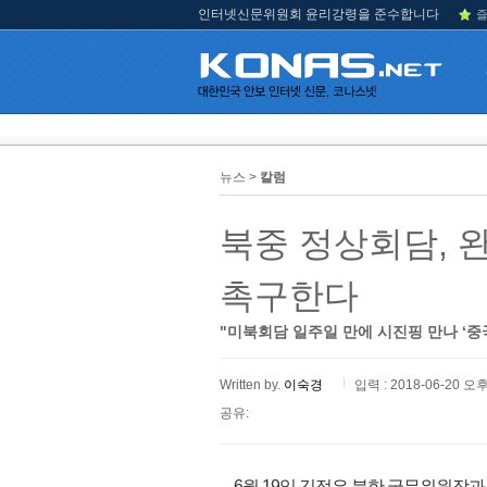
인터넷신문위원회 윤리강령을 준수합니다
즐
뉴스 >
칼럼
북중 정상회담, 
촉구한다
"미북회담 일주일 만에 시진핑 만나 ‘중국
Written by.
이숙경
입력 : 2018-06-20 오후
공유:
6월 19일 김정은 북한 국무위원장과