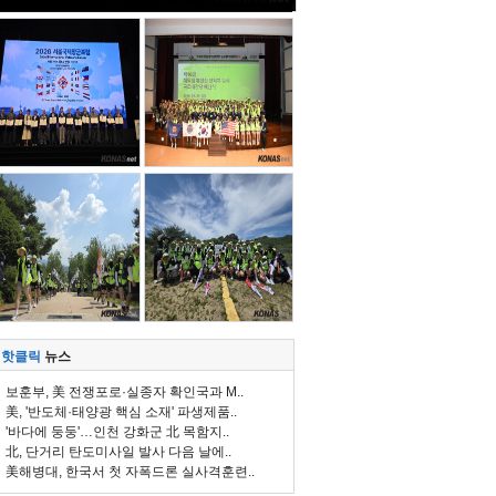
핫클릭
뉴스
보훈부, 美 전쟁포로·실종자 확인국과 M..
美, '반도체·태양광 핵심 소재' 파생제품..
'바다에 둥둥'…인천 강화군 北 목함지..
北, 단거리 탄도미사일 발사 다음 날에..
美해병대, 한국서 첫 자폭드론 실사격훈련..