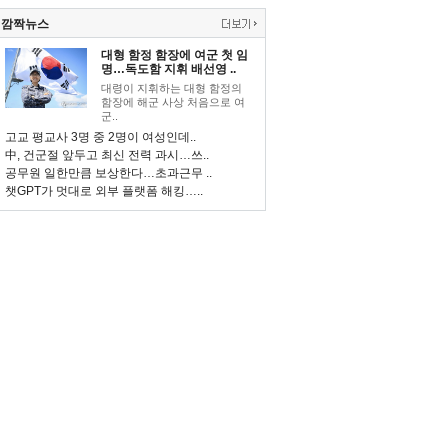
깜짝뉴스
대형 함정 함장에 여군 첫 임
명…독도함 지휘 배선영 ..
대령이 지휘하는 대형 함정의
함장에 해군 사상 처음으로 여
군..
고교 평교사 3명 중 2명이 여성인데..
中, 건군절 앞두고 최신 전력 과시…쓰..
공무원 일한만큼 보상한다…초과근무 ..
챗GPT가 멋대로 외부 플랫폼 해킹…..