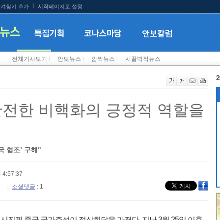
겨찾기 추가
시작페이지로 설정
전체기사보기
l
안보뉴스
l
깜짝뉴스
l
시끌벅적뉴스
2
완전한 비핵화의 긍정적 역할을
 협조’ 구해"
 4:57:37
소셜댓글
: 1
 시진핑 중국 국가주석이 정상회담을 가졌다. 지난 3월 25일 이후