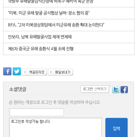
국방부 유해발굴감식단장에 허욱구 예비역 육군 준장
"미북, 미군 유해 발굴 공식협상 날짜·장소 협의 중"
RFA, "2차 미북정상회담에서 미군유해 송환 확대 논의한다"
안보리, 남북 유해발굴사업 제재 면제해
제6차 중국군 유해 송환식 4월 초에 진행
소셜댓글
원하는 계정으로 로그인 후 댓글을 작성하여 주십시요.
입력