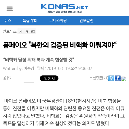
뉴스
특집기획
코나스마당
안보칼럼
안보뉴스
폼페이오 "북한의 검증된 비핵화 이뤄져야“
“비핵화 달성 위해 북과 계속 협상할 것”
Written by.
이숙경
입력 : 2019-03-19 오전 9:36:07
공유:
소셜댓글
: 0
마이크 폼페이오 미 국무장관이 18일(현지시간) 미북 협상을
통해 진전을 이뤘지만 비핵화와 관련한 중요한 진전은 아직 이뤄
지지 않았다고 말했다. 비핵화는 김정은 위원장의 약속이라며 그
목표를 달성하기 위해 계속 협상하겠다는 의지도 밝혔다.