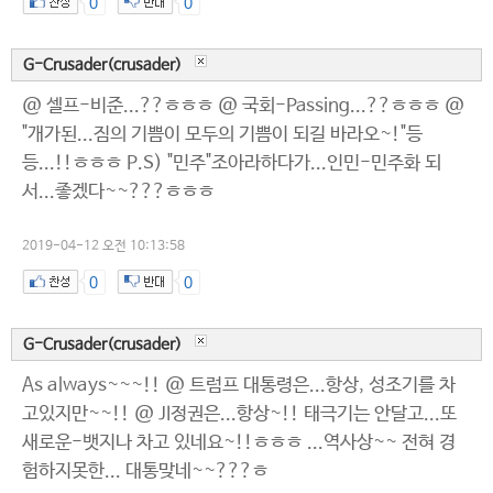
0
0
G-Crusader(crusader)
@ 셀프-비준...??ㅎㅎㅎ @ 국회-Passing...??ㅎㅎㅎ @
"개가된...짐의 기쁨이 모두의 기쁨이 되길 바라오~!"등
등...!!ㅎㅎㅎ P.S) "민주"조아라하다가...인민-민주화 되
서...좋겠다~~???ㅎㅎㅎ
2019-04-12 오전 10:13:58
0
0
G-Crusader(crusader)
As always~~~!! @ 트럼프 대통령은...항상, 성조기를 차
고있지만~~!! @ JI정권은...항상~!! 태극기는 안달고...또
새로운-뱃지나 차고 있네요~!!ㅎㅎㅎ ...역사상~~ 전혀 경
험하지못한... 대통맞네~~???ㅎ