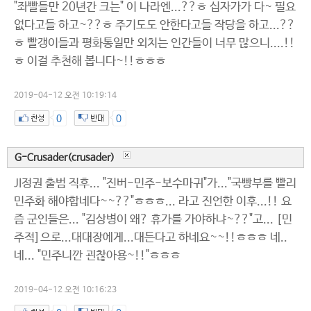
"좌빨들만 20년간 크는" 이 나라엔...??ㅎ 십자가가 다~ 필요
없다고들 하고~??ㅎ 주기도도 안한다고들 작당을 하고...??
ㅎ 빨갱이들과 평화통일만 외치는 인간들이 너무 많으니....!!
ㅎ 이걸 추천해 봅니다~!!ㅎㅎㅎ
2019-04-12 오전 10:19:14
0
0
G-Crusader(crusader)
JI정권 출범 직후... "진버-민주-보수마귀"가..."국빵부를 빨리
민주화 해야합네다~~??"ㅎㅎㅎ... 라고 진언한 이후...!! 요
즘 군인들은... "김상병이 왜? 휴가를 가야하냐~??"고... [민
주적]으로...대대장에게...대든다고 하네요~~!!ㅎㅎㅎ 네..
네... "민주니깐 괸찮아용~!!"ㅎㅎㅎ
2019-04-12 오전 10:16:23