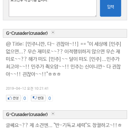
입력
G-Crusader(crusader)
@ Title: [민주니깐, 다~ 괸찮아~!!] == "이 세상에 [민주]
없으면...? 무슨 재미로~~?? 이적행위하지 않으면 무슨 재
미로~~?? 해가 떠도 [민주]~~ 달이 떠도 [민주]...민주가
최고야~~!! 민주가 쵝오얌~~!! 민주는 신이니깐~ 다 괸찮
아~~!! 괸찮아~~!!"ㅎㅎㅎ
2019-04-12 오전 10:21:41
0
0
G-Crusader(crusader)
글쎄요~?? 제 소견엔... "반-기독교 세력"도 창궐하고~!!ㅎ