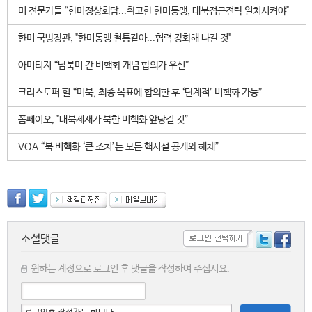
미 전문가들 “한미정상회담...확고한 한미동맹, 대북접근전략 일치시켜야"
한미 국방장관, "한미동맹 철통같아...협력 강화해 나갈 것"
아미티지 “남북미 간 비핵화 개념 합의가 우선”
크리스토퍼 힐 “미북, 최종 목표에 합의한 후 ‘단계적’ 비핵화 가능”
폼페이오, "대북제재가 북한 비핵화 앞당길 것”
VOA “북 비핵화 ‘큰 조치’는 모든 핵시설 공개와 해체”
소셜댓글
원하는 계정으로 로그인 후 댓글을 작성하여 주십시요.